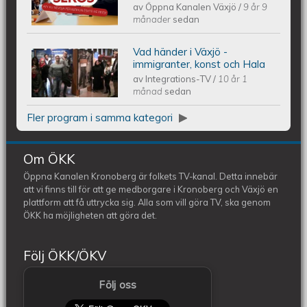
av
Öppna Kanalen Växjö
/
9 år 9
NJERIUN ËSHTË NË RRITJE
månader
sedan
Vad händer i Växjö -
Vad händer i Växjö - Immigranter,
immigranter, konst och Hala
av
Integrations-TV
/
10 år 1
konst och Hala
månad
sedan
Fler program i samma kategori
Om ÖKK
Öppna Kanalen Kronoberg är folkets TV-kanal. Detta innebär
att vi finns till för att ge medborgare i Kronoberg och Växjö en
plattform att få uttrycka sig. Alla som vill göra TV, ska genom
ÖKK ha möjligheten att göra det.
Följ ÖKK/ÖKV
Följ oss