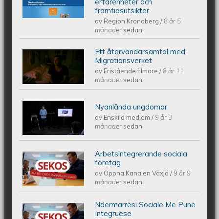
erfarenheter och
framtidsutsikter
sammanhållningspolitiken....
av
Region Kronoberg
/
8 år 5
månader
sedan
Ett återvändarsamtal med
Min återvändarsamtal med
Migrationsverket
av
Fristående filmare
/
8 år 11
Migrationsverket den 24 augusti
månader
sedan
2017
Nyanlända ungdomar
Nyanlända Ungdomar
av
Enskild medlem
/
9 år 3
månader
sedan
Arbetsintegrerande sociala
SEKOS - DÄR BEHÖVDA MÄNNISKOR
företag
av
Öppna Kanalen Växjö
/
9 år 9
VÄXER
månader
sedan
Ndermarrësi Sociale Me Punë
SEKOS - ATY KU NEVOJA PËR
Integruese