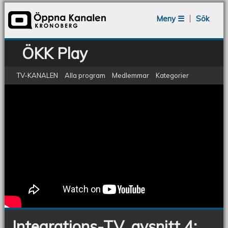
Jump to navigation
Meny ☰
Sök
ÖKK Play
TV-KANALEN
Alla program
Medlemmar
Kategorier
Integrations-TV, avsnitt 4: Curiosity
Integrations-
TV,
Program
avsnitt
4:
Curiosity
Program
Integrations-TV, avsnitt 4: