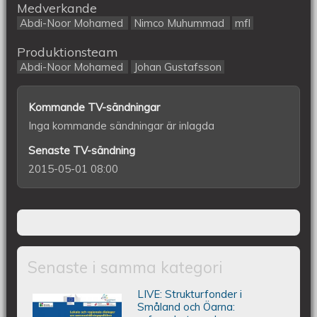
Medverkande
Abdi-Noor Mohamed
Nimco Muhummad
mfl
Produktionsteam
Abdi-Noor Mohamed
Johan Gustafsson
Kommande TV-sändningar
Inga kommande sändningar är inlagda
Senaste TV-sändning
2015-05-01 08:00
Senaste i samma kategori
LIVE: ​Strukturfonder i
Lokala och regionala dialoger om
Småland och Öarna: