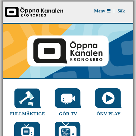
Jump to navigation
Meny ☰
Sök
Gör ditt eget program
84 800 potentiella lokala tittare att nå ut till
GÖR TV
ÖKV PLAY
FULLMÄKTIGE