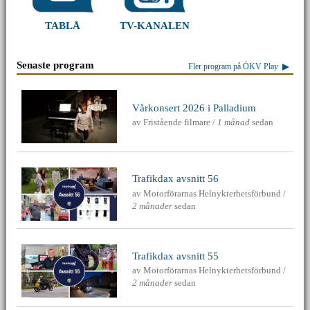
TV-KANALEN
TABLÅ
Senaste program
Fler program på ÖKV Play
Vårkonsert 2026 i Palladium
av
Fristående filmare
/
1 månad
sedan
Trafikdax avsnitt 56
av
Motorförarnas Helnykterhetsförbund
/
2 månader
sedan
Trafikdax avsnitt 55
av
Motorförarnas Helnykterhetsförbund
/
2 månader
sedan