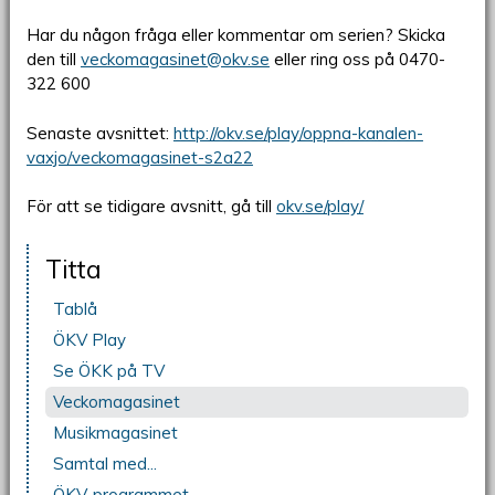
Har du någon fråga eller kommentar om serien? Skicka
den till
veckomagasinet@okv.se
eller ring oss på 0470-
322 600
Senaste avsnittet:
http://okv.se/play/oppna-kanalen-
vaxjo/veckomagasinet-s2a22
För att se tidigare avsnitt, gå till
okv.se/play/
Titta
Tablå
ÖKV Play
Se ÖKK på TV
Veckomagasinet
Musikmagasinet
Samtal med...
ÖKV-programmet