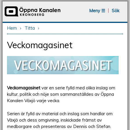
Jump to navigation
Meny ☰
Sök
Hem
›
Titta
›
Du är här
Veckomagasinet
Veckomagasinet
var en serie fylld med olika inslag om
kultur, politik och nöje som sammanställdes av Öppna
Kanalen Växjö varje vecka.
Serien är fylld av material och inslag som handlar om
Växjö och dess omgivning, inskickade främst av
medborgare och presenteras av Dennis och Stefan.