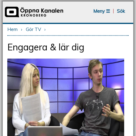
Jump to navigation
Meny ☰
Sök
Hem
›
Gör TV
›
Du är här
Engagera & lär dig