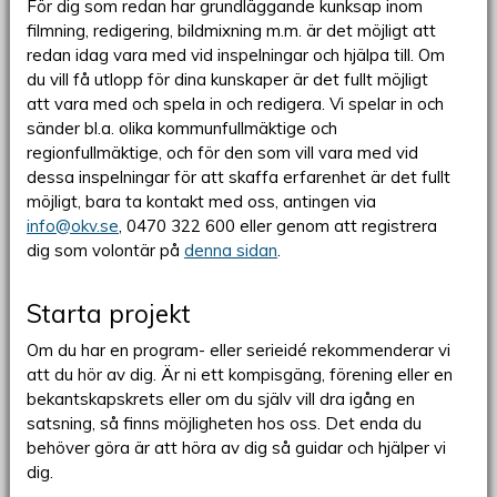
För dig som redan har grundläggande kunksap inom
filmning, redigering, bildmixning m.m. är det möjligt att
redan idag vara med vid inspelningar och hjälpa till. Om
du vill få utlopp för dina kunskaper är det fullt möjligt
att vara med och spela in och redigera. Vi spelar in och
sänder bl.a. olika kommunfullmäktige och
regionfullmäktige, och för den som vill vara med vid
dessa inspelningar för att skaffa erfarenhet är det fullt
möjligt, bara ta kontakt med oss, antingen via
info@okv.se
, 0470 322 600 eller genom att registrera
dig som volontär på
denna sidan
.
Starta projekt
Om du har en program- eller serieidé rekommenderar vi
att du hör av dig. Är ni ett kompisgäng, förening eller en
bekantskapskrets eller om du själv vill dra igång en
satsning, så finns möjligheten hos oss. Det enda du
behöver göra är att höra av dig så guidar och hjälper vi
dig.