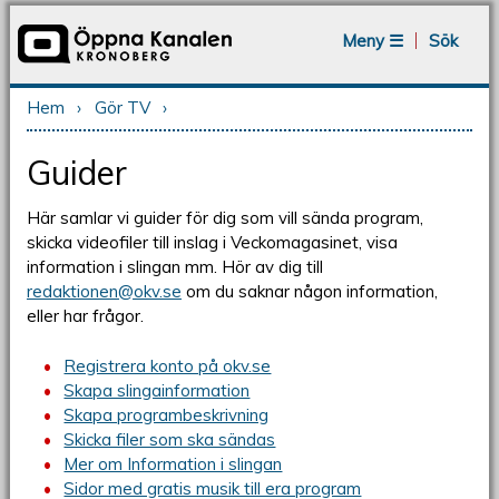
Jump to navigation
Meny ☰
Sök
Hem
›
Gör TV
›
Du är här
Guider
Här samlar vi guider för dig som vill sända program,
skicka videofiler till inslag i Veckomagasinet, visa
information i slingan mm. Hör av dig till
redaktionen@okv.se
om du saknar någon information,
eller har frågor.
Registrera konto på okv.se
Skapa slingainformation
Skapa programbeskrivning
Skicka filer som ska sändas
Mer om Information i slingan
Sidor med gratis musik till era program