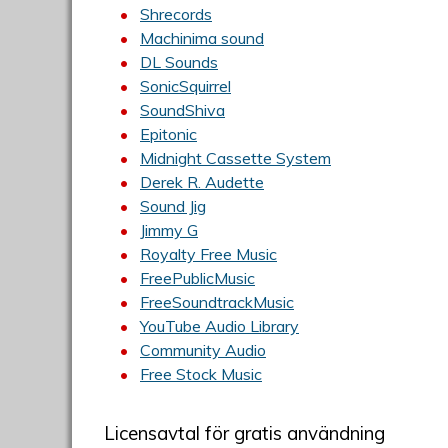
Shrecords
Machinima sound
DL Sounds
SonicSquirrel
SoundShiva
Epitonic
Midnight Cassette System
Derek R. Audette
Sound Jig
Jimmy G
Royalty Free Music
FreePublicMusic
FreeSoundtrackMusic
YouTube Audio Library
Community Audio
Free Stock Music
Licensavtal för gratis användning