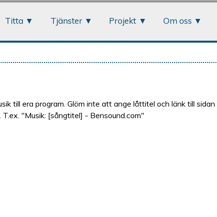
Jump to navigation
Titta
Tjänster
Projekt
Om oss
k till era program. Glöm inte att ange låttitel och länk till sidan 
. T.ex. "Musik: [sångtitel] - Bensound.com"