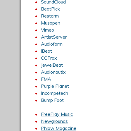
SoundCloud
BeatPick
Restorm
Musopen
Vimeo
ArtistServer
Audiofarm
iBeat
CCTrax
JewelBeat
Audionautix
FMA
Purple Planet
Incompetech
Bump Foot
FreePlay Music
Newgrounds
Phlow Magazine