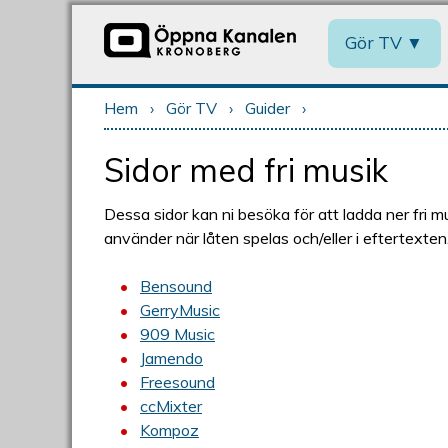
Gör TV
Hem
›
Gör TV
›
Guider
›
Du är här
Sidor med fri musik
Dessa sidor kan ni besöka för att ladda ner fri musi
använder när låten spelas och/eller i eftertexten
Bensound
GerryMusic
909 Music
Jamendo
Freesound
ccMixter
Kompoz