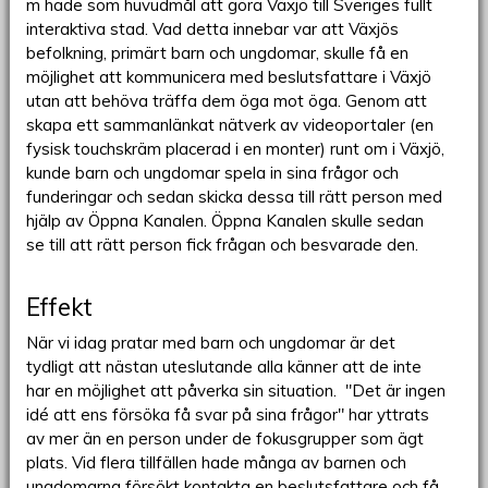
m hade som huvudmål att göra Växjö till Sveriges fullt
interaktiva stad. Vad detta innebar var att Växjös
befolkning, primärt barn och ungdomar, skulle få en
möjlighet att kommunicera med beslutsfattare i Växjö
utan att behöva träffa dem öga mot öga. Genom att
skapa ett sammanlänkat nätverk av videoportaler (en
fysisk touchskräm placerad i en monter) runt om i Växjö,
kunde barn och ungdomar spela in sina frågor och
funderingar och sedan skicka dessa till rätt person med
hjälp av Öppna Kanalen. Öppna Kanalen skulle sedan
se till att rätt person fick frågan och besvarade den.
Effekt
När vi idag pratar med barn och ungdomar är det
tydligt att nästan uteslutande alla känner att de inte
har en möjlighet att påverka sin situation. "Det är ingen
idé att ens försöka få svar på sina frågor" har yttrats
av mer än en person under de fokusgrupper som ägt
plats. Vid flera tillfällen hade många av barnen och
ungdomarna försökt kontakta en beslutsfattare och få