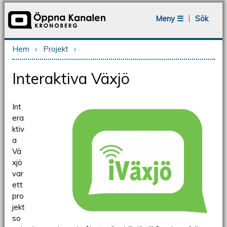
Jump to navigation
Meny ☰
Sök
Hem
›
Projekt
›
Du är här
Interaktiva Växjö
Int
era
ktiv
a
Vä
xjö
var
ett
pro
jekt
so