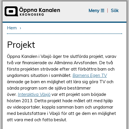
Jump to navigation
Meny ☰
Sök
Hem
›
Du är här
Projekt
Öppna Kanalen i Växjö äger tre slutförda projekt, varav
två var finansierade av Allmänna Arvsfonden. De två
första projekten strävade efter att förbättra barn och
ungdomars situation i samhället.
Barnens Egen TV
ämnade ge barn en möjlighet att lära sig göra TV och
sända program som de själva bestämmer
över.
Interaktiva Växjö
var ett projekt som började
hösten 2013. Detta projekt hade målet att med hjälp
av videoportaler, koppla samman barn och ungdomar
med beslutsfattare i Växjö för att ge dem en möjlighet
att vara med och fatta beslut.