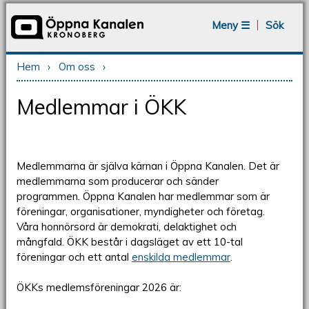
Jump to navigation
Meny ☰
Sök
Hem
›
Om oss
›
Du är här
Medlemmar i ÖKK
Medlemmarna är själva kärnan i Öppna Kanalen. Det är
medlemmarna som producerar och sänder
programmen. Öppna Kanalen har medlemmar som är
föreningar, organisationer, myndigheter och företag.
Våra honnörsord är demokrati, delaktighet och
mångfald. ÖKK består i dagsläget av ett 10-tal
föreningar och ett antal
enskilda medlemmar
.
ÖKKs medlemsföreningar 2026 är: