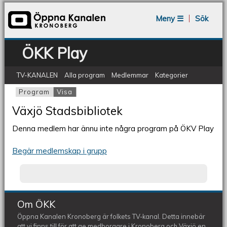
Jump to navigation
Meny ☰
Sök
ÖKK Play
TV-KANALEN
Alla program
Medlemmar
Kategorier
Program
Visa
(aktiv flik)
Primära flikar
Växjö Stadsbibliotek
Denna medlem har ännu inte några program på ÖKV Play
Begär medlemskap i grupp
Om ÖKK
Öppna Kanalen Kronoberg är folkets TV-kanal. Detta innebär
att vi finns till för att ge medborgare i Kronoberg och Växjö en