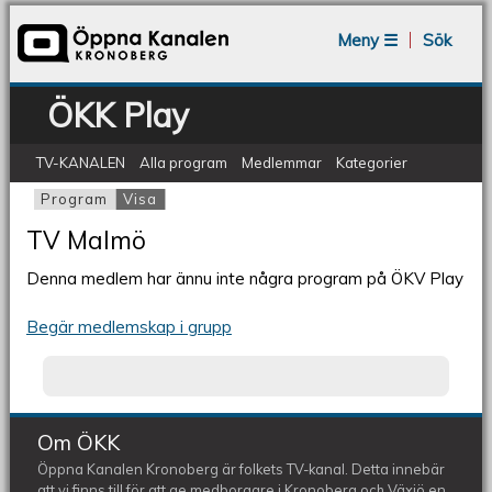
Jump to navigation
Meny ☰
Sök
ÖKK Play
TV-KANALEN
Alla program
Medlemmar
Kategorier
Program
Visa
(aktiv flik)
Primära flikar
TV Malmö
Denna medlem har ännu inte några program på ÖKV Play
Begär medlemskap i grupp
Om ÖKK
Öppna Kanalen Kronoberg är folkets TV-kanal. Detta innebär
att vi finns till för att ge medborgare i Kronoberg och Växjö en