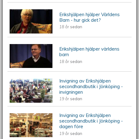
Erikshjälpen hjälper Världens
ÖKV Play - Erikshjälpen hjälper
Barn - hur gick det?
18 år
sedan
Världens Barn - hur gick det?
Erikshjälpen hjälper världens
ÖKV Play - Erikshjälpen hjälper
barn
18 år
sedan
världens barn
Invigning av Erikshjälpen
ÖKV Play - Invigning av Erikshjälpen
secondhandbutik i Jönköping -
invigningen
secondhandbutik i Jönköping -
19 år
sedan
invigningen
Invigning av Erikshjälpen
ÖKV Play - Invigning av Erikshjälpen
secondhandbutik i Jönköping -
dagen före
secondhandbutik i Jönköping - dagen
19 år
sedan