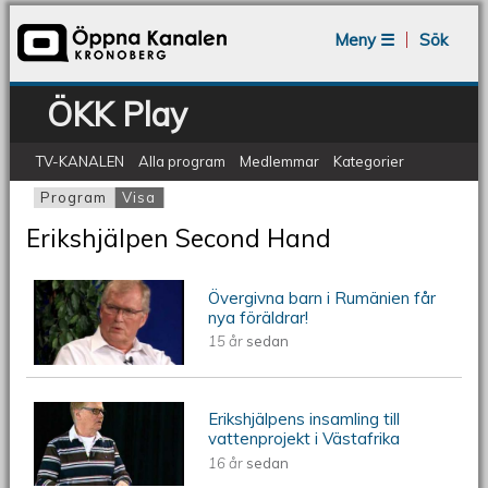
Jump to navigation
Meny ☰
Sök
ÖKK Play
TV-KANALEN
Alla program
Medlemmar
Kategorier
Program
Visa
(aktiv flik)
Primära flikar
Erikshjälpen Second Hand
Övergivna barn i Rumänien får
ÖKV Play - Övergivna barn i
nya föräldrar!
15 år
sedan
Rumänien får nya föräldrar!
Erikshjälpens insamling till
ÖKV Play - Erikshjälpens insamling till
vattenprojekt i Västafrika
16 år
sedan
vattenprojekt i Västafrika