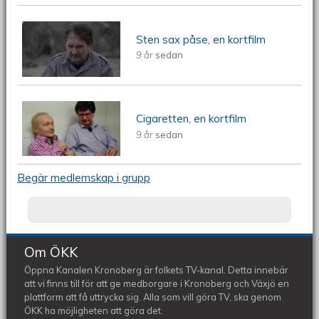
Sten sax påse, en kortfilm
Sten sax påse, en kortfilm
9 år
sedan
Cigaretten, en kortfilm
Cigaretten, en kortfilm
9 år
sedan
Begär medlemskap i grupp
Om ÖKK
Öppna Kanalen Kronoberg är folkets TV-kanal. Detta innebär
att vi finns till för att ge medborgare i Kronoberg och Växjö en
plattform att få uttrycka sig. Alla som vill göra TV, ska genom
ÖKK ha möjligheten att göra det.