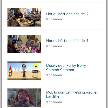
Har du hört den här, del 2
Har du hört den här, del 2
8 år
sedan
Har du hört den här, del 1
Har du hört den här, del 1
8 år
sedan
Musikvideo: Funky Berry -
Musikvideo: Funky Berry - Samma
Samma Sommar
9 år
sedan
Sommar
Mobila samtal i Helsingborg, en
Mobila samtal i Helsingborg, en
kortfilm
9 år
sedan
kortfilm