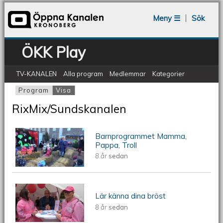
Jump to navigation
Meny ☰
Sök
ÖKK Play
TV-KANALEN
Alla program
Medlemmar
Kategorier
Program
Visa
(aktiv flik)
Primära flikar
RixMix/Sundskanalen
Barnprogrammet Mamma,
Barnprogrammet Mamma, Pappa, Troll
Pappa, Troll
8 år
sedan
Lär känna dina bröst
Lär känna dina bröst
8 år
sedan