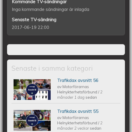
Kommande TV-sändningar
Inga kommande sändningar är inlagda
Senaste TV-sändning
2017-06-19 22:00
Senaste i samma kategori
Trafikdax avsnitt 56
Trafikdax - Avsnitt 56
av
Motorförarnas
Helnykterhetsförbund
/
2
månader 1 dag
sedan
Trafikdax avsnitt 55
Trafikdax - Avsnitt 55
av
Motorförarnas
Helnykterhetsförbund
/
2
månader 2 veckor
sedan