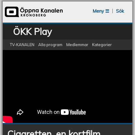
Jump to navigation
Meny ☰
Sök
ÖKK Play
TV-KANALEN
Alla program
Medlemmar
Kategorier
Cigaretten, en kortfilm
Cigaretten,
en
kortfilm
Cigaretten, en kortfilm