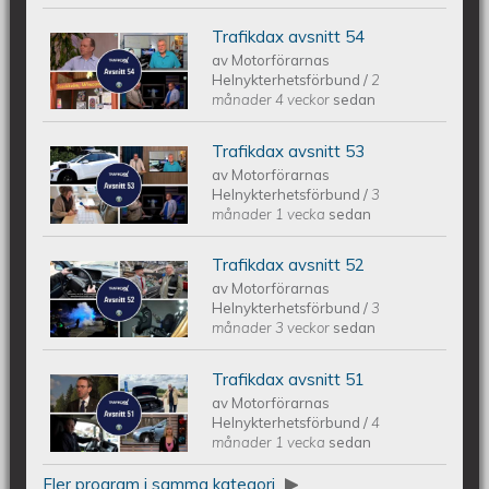
Trafikdax avsnitt 54
Trafikdax avsnitt 54
av
Motorförarnas
Helnykterhetsförbund
/
2
månader 4 veckor
sedan
Trafikdax avsnitt 53
Trafikdax - Avsnitt 53
av
Motorförarnas
Helnykterhetsförbund
/
3
månader 1 vecka
sedan
Trafikdax avsnitt 52
Trafikdax - Avsnitt 52
av
Motorförarnas
Helnykterhetsförbund
/
3
månader 3 veckor
sedan
Trafikdax avsnitt 51
Trafikdax - Avsnitt 51
av
Motorförarnas
Helnykterhetsförbund
/
4
månader 1 vecka
sedan
Fler program i samma kategori