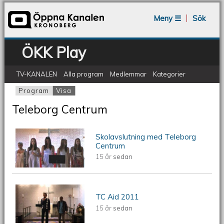
Jump to navigation
Meny ☰
Sök
ÖKK Play
TV-KANALEN
Alla program
Medlemmar
Kategorier
Program
Visa
(aktiv flik)
Primära flikar
Teleborg Centrum
Skolavslutning med Teleborg
ÖKV Play: Skolavslutning med
Centrum
15 år
sedan
Teleborg Centrum
ÖKV Play: TC Aid 2011
TC Aid 2011
15 år
sedan