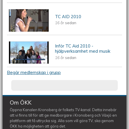
ÖKV Play - TC AID 2010
TC AID 2010
16 år
sedan
Inför TC Aid 2010 -
ÖKV Play - Inför TC Aid 2010 -
hjälpverksamhet med musik
16 år
sedan
hjälpverksamhet med musik
Begär medlemskap i grupp
Om ÖKK
Öppna Kanalen Kronoberg är folkets TV-kanal. Detta innebär
att vi finns till för att ge medborgare i Kronoberg och Växjö en
plattform att få uttrycka sig. Alla som vill göra TV, ska genom
ÖKK ha möjligheten att göra det.