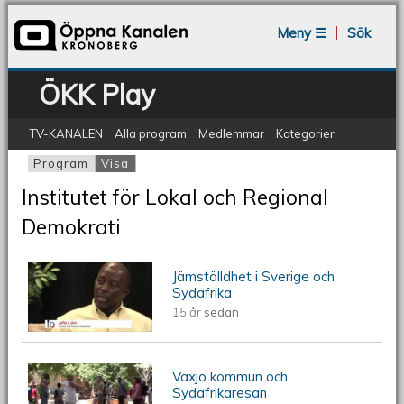
Jump to navigation
Meny ☰
Sök
ÖKK Play
TV-KANALEN
Alla program
Medlemmar
Kategorier
Program
Visa
(aktiv flik)
Primära flikar
Institutet för Lokal och Regional
Demokrati
Jämställdhet i Sverige och
ÖKV Play - Jämställdhet i Sverige och
Sydafrika
15 år
sedan
Sydafrika
Växjö kommun och
ÖKV Play - Växjö kommun och
Sydafrikaresan