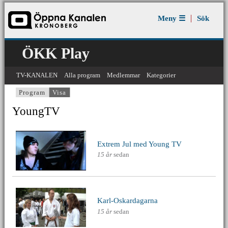
Jump to navigation
Meny ☰
Sök
ÖKK Play
TV-KANALEN
Alla program
Medlemmar
Kategorier
Program
Visa
(aktiv flik)
Primära flikar
YoungTV
ÖKV Play - Extrem Jul med Young TV
Extrem Jul med Young TV
15 år
sedan
ÖKV Play - Karl-Oskardagarna
Karl-Oskardagarna
15 år
sedan