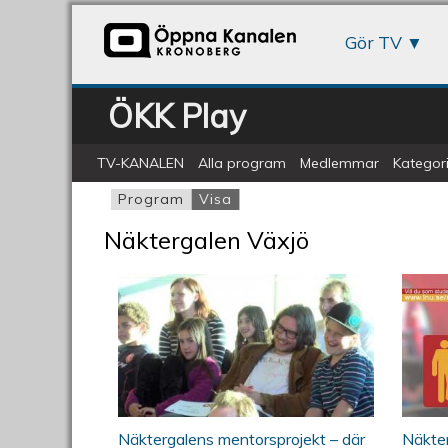
Gör TV
ÖKK Play
TV-KANALEN
Alla program
Medlemmar
Kategori
Program
Visa
(aktiv flik)
Primära flikar
Näktergalen Växjö
Näktergalen - Introfilm - Slutg
ÖKV
Näktergalens mentorsprojekt – där
Näkte