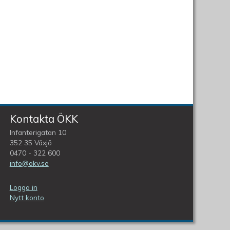
Kontakta ÖKK
Infanterigatan 10
352 35 Växjö
0470 - 322 600
info@okv.se
Logga in
Nytt konto