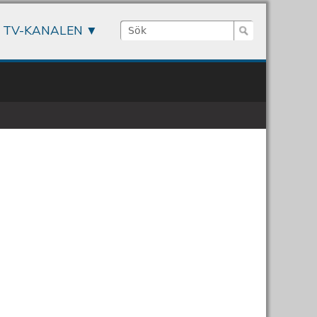
Sök
TV-KANALEN
Sökformulär
rksamhet