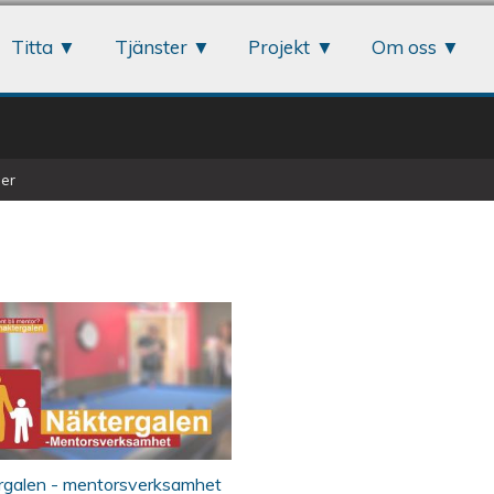
Jump to navigation
Titta
Tjänster
Projekt
Om oss
er
iltig
 Play - Näktergalen Växjö - mentorsve
rgalen - mentorsverksamhet