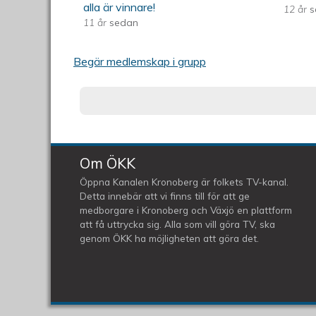
alla är vinnare!
12 år
s
11 år
sedan
Begär medlemskap i grupp
Om ÖKK
Öppna Kanalen Kronoberg är folkets TV-kanal.
Detta innebär att vi finns till för att ge
medborgare i Kronoberg och Växjö en plattform
att få uttrycka sig. Alla som vill göra TV, ska
genom ÖKK ha möjligheten att göra det.