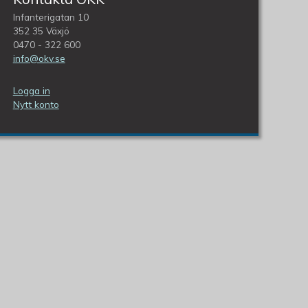
Infanterigatan 10
352 35 Växjö
0470 - 322 600
info@okv.se
Logga in
Nytt konto