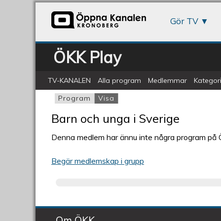
Gör TV
ÖKK Play
TV-KANALEN
Alla program
Medlemmar
Kategori
Program
Visa
(aktiv flik)
Primära flikar
Barn och unga i Sverige
Denna medlem har ännu inte några program på
Begär medlemskap i grupp
Om ÖKK