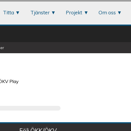
Jump to navigation
Titta
Tjänster
Projekt
Om oss
er
 ÖKV Play
Följ ÖKK/ÖKV