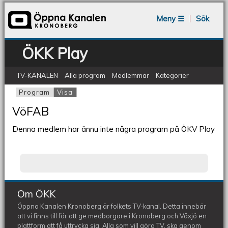
Jump to navigation
Meny ☰
Sök
ÖKK Play
TV-KANALEN
Alla program
Medlemmar
Kategorier
Program
Visa
(aktiv flik)
Primära flikar
VöFAB
Denna medlem har ännu inte några program på ÖKV Play
Om ÖKK
Öppna Kanalen Kronoberg är folkets TV-kanal. Detta innebär
att vi finns till för att ge medborgare i Kronoberg och Växjö en
plattform att få uttrycka sig. Alla som vill göra TV, ska genom