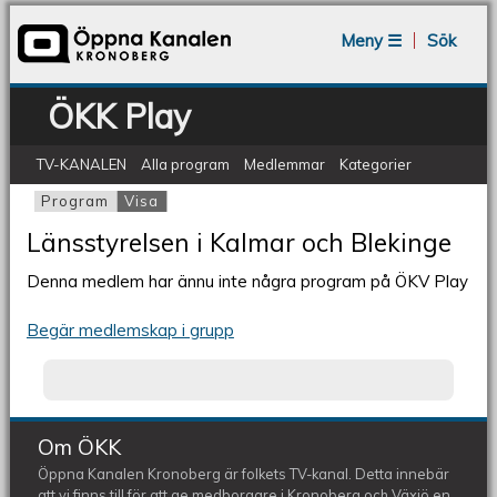
Jump to navigation
Meny ☰
Sök
ÖKK Play
TV-KANALEN
Alla program
Medlemmar
Kategorier
Program
Visa
(aktiv flik)
Primära flikar
Länsstyrelsen i Kalmar och Blekinge
Denna medlem har ännu inte några program på ÖKV Play
Begär medlemskap i grupp
Om ÖKK
Öppna Kanalen Kronoberg är folkets TV-kanal. Detta innebär
att vi finns till för att ge medborgare i Kronoberg och Växjö en