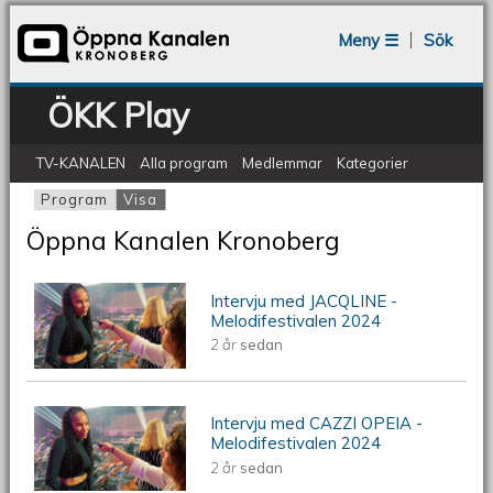
Jump to navigation
Meny ☰
Sök
ÖKK Play
TV-KANALEN
Alla program
Medlemmar
Kategorier
Program
Visa
(aktiv flik)
Primära flikar
Öppna Kanalen Kronoberg
Intervju med JACQLINE -
Intervju med JACQLINE -
Melodifestivalen 2024
2 år
sedan
Melodifestivalen 2024
Intervju med CAZZI OPEIA -
Intervju med CAZZI OPEIA -
Melodifestivalen 2024
2 år
sedan
Melodifestivalen 2024