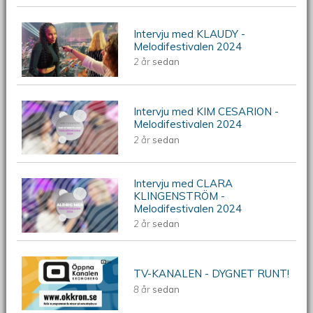
Intervju med KLAUDY -
Intervju med KLAUDY -
Melodifestivalen 2024
2 år
sedan
Melodifestivalen 2024
Intervju med KIM CESARION -
Intervju med KIM CESARION -
Melodifestivalen 2024
2 år
sedan
Melodifestivalen 2024
Intervju med CLARA
Intervju med CLARA KLINGENSTRÖM
KLINGENSTRÖM -
Melodifestivalen 2024
- Melodifestivalen 2024
2 år
sedan
Öppna Kanalen Kronoberg - TV-kanal
TV-KANALEN - DYGNET RUNT!
8 år
sedan