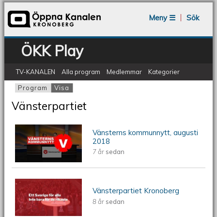
Jump to navigation
Meny ☰
Sök
ÖKK Play
TV-KANALEN
Alla program
Medlemmar
Kategorier
Program
Visa
(aktiv flik)
Primära flikar
Vänsterpartiet
Vänsterns kommunnytt, augusti
Vänsterns kommunnytt, augusti 2018
2018
7 år
sedan
Vänsterpartiet Kronoberg
Vänsterpartiet Kronoberg
8 år
sedan