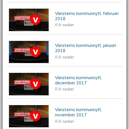
Vänsterns kommunnytt, februari
Vänsterns kommunnytt, februari 2018
2018
8 år
sedan
Vänsterns kommunnytt, januari
VPA110
2018
8 år
sedan
Vänsterns kommunnytt,
Vänsterns kommunnytt, december
december 2017
8 år
sedan
2017
Vänsterns kommunnytt,
Vänsterns kommunnytt, november
november 2017
8 år
sedan
2017