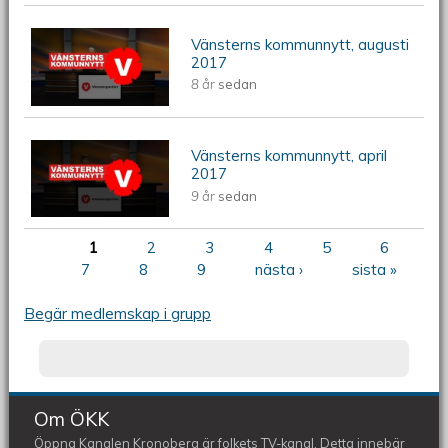
Vänsterns kommunnytt, augusti
Vänsterns kommunnytt, augusti 2017
2017
8 år
sedan
Vänsterns kommunnytt, april
Vänsterns kommunnytt, april 2017
2017
9 år
sedan
1
2
3
4
5
6
Sidor
7
8
9
nästa ›
sista »
Begär medlemskap i grupp
Om ÖKK
Öppna Kanalen Kronoberg är folkets TV-kanal. Detta innebär