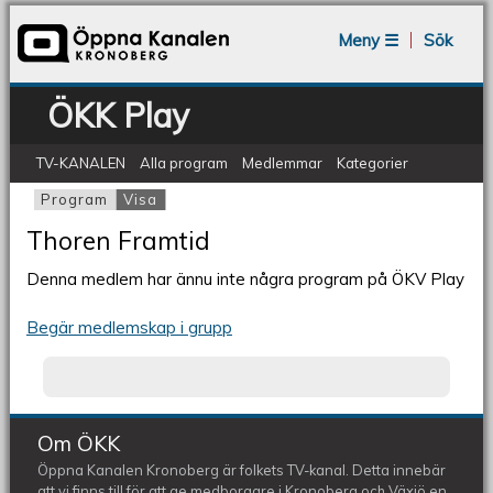
Jump to navigation
Meny ☰
Sök
ÖKK Play
TV-KANALEN
Alla program
Medlemmar
Kategorier
Program
Visa
(aktiv flik)
Primära flikar
Thoren Framtid
Denna medlem har ännu inte några program på ÖKV Play
Begär medlemskap i grupp
Om ÖKK
Öppna Kanalen Kronoberg är folkets TV-kanal. Detta innebär
att vi finns till för att ge medborgare i Kronoberg och Växjö en