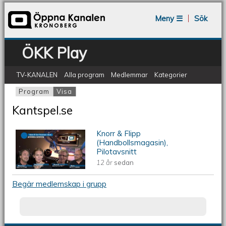
Jump to navigation
Meny ☰
Sök
ÖKK Play
TV-KANALEN
Alla program
Medlemmar
Kategorier
Program
Visa
(aktiv flik)
Primära flikar
Kantspel.se
Knorr & Flipp
ÖKV Play - Knorr & Flipp
(Handbollsmagasin),
Pilotavsnitt
(Handbollsmagasin), Pilotavsnitt
12 år
sedan
Begär medlemskap i grupp