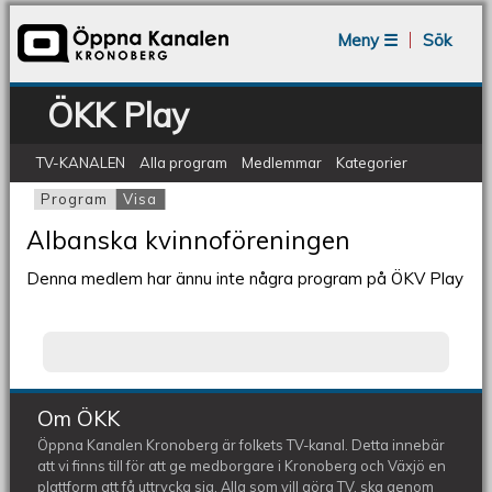
Jump to navigation
Meny ☰
Sök
ÖKK Play
TV-KANALEN
Alla program
Medlemmar
Kategorier
Program
Visa
(aktiv flik)
Primära flikar
Albanska kvinnoföreningen
Denna medlem har ännu inte några program på ÖKV Play
Om ÖKK
Öppna Kanalen Kronoberg är folkets TV-kanal. Detta innebär
att vi finns till för att ge medborgare i Kronoberg och Växjö en
plattform att få uttrycka sig. Alla som vill göra TV, ska genom