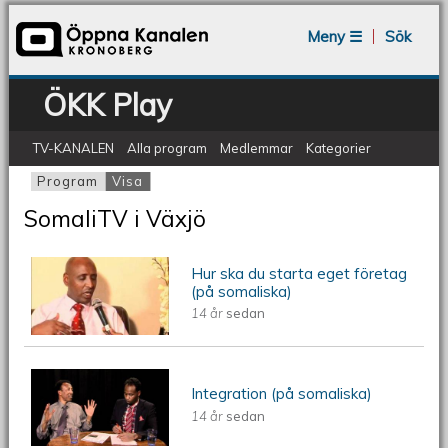
Jump to navigation
Meny ☰
Sök
ÖKK Play
TV-KANALEN
Alla program
Medlemmar
Kategorier
Program
Visa
(aktiv flik)
Primära flikar
SomaliTV i Växjö
Hur ska du starta eget företag
ÖKV Play: Hur ska du starta eget
(på somaliska)
14 år
sedan
företag (på somaliska)
ÖKV Play: Integration (på somaliska)
Integration (på somaliska)
14 år
sedan