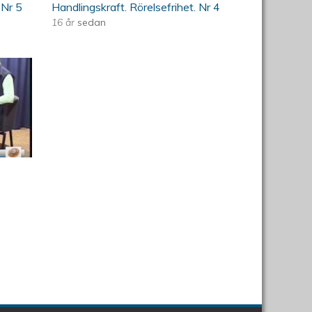
 Nr 5
Handlingskraft. Rörelsefrihet. Nr 4
16 år
sedan
t. Nr 3
dlingskraft. Rörelsefrihet.
för bullfest för rörelsehindrade