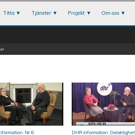
Jump to navigation
Titta
Tjänster
Projekt
Om oss
er
0
 Play - DHR Information. Nr 6
ÖKV Play - DHR inf
Handlingskraft. Rör
formation. Nr 6
DHR information: Delaktighet