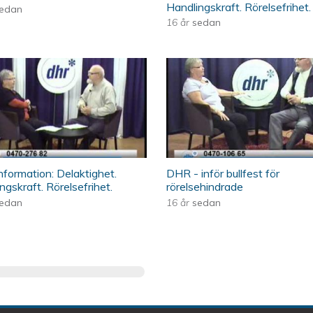
Handlingskraft. Rörelsefrihet.
edan
16 år
sedan
elaktighet. Handlingskraft. Rörelsefrihe
Play - DHR information: Delaktighet. Han
ÖKV Play - DHR - in
formation: Delaktighet.
DHR - inför bullfest för
ngskraft. Rörelsefrihet.
rörelsehindrade
edan
16 år
sedan