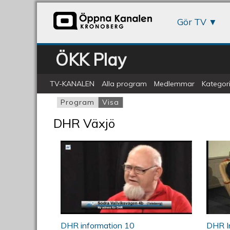
Gör TV
ÖKK Play
TV-KANALEN
Alla program
Medlemmar
Kategori
Program
Visa
(aktiv flik)
Primära flikar
DHR Växjö
ÖKV Play: DHR information 1
ÖKV
DHR information 10
DHR In