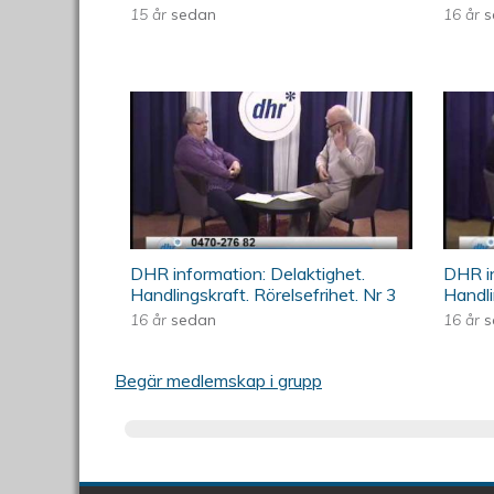
15 år
sedan
16 år
s
ÖKV Play - DHR information: D
ÖKV 
DHR information: Delaktighet.
DHR in
Handlingskraft. Rörelsefrihet. Nr 3
Handli
16 år
sedan
16 år
s
Begär medlemskap i grupp