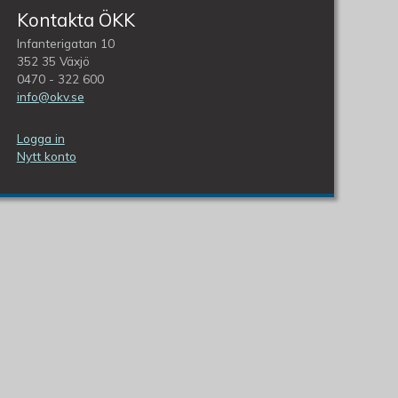
Kontakta ÖKK
Infanterigatan 10
352 35 Växjö
0470 - 322 600
info@okv.se
Logga in
Nytt konto