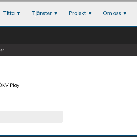
Jump to navigation
Titta
Tjänster
Projekt
Om oss
er
 ÖKV Play