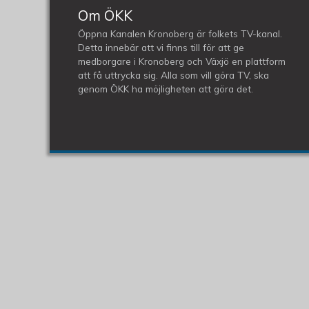
Om ÖKK
Öppna Kanalen Kronoberg är folkets TV-kanal.
Detta innebär att vi finns till för att ge
medborgare i Kronoberg och Växjö en plattform
att få uttrycka sig. Alla som vill göra TV, ska
genom ÖKK ha möjligheten att göra det.