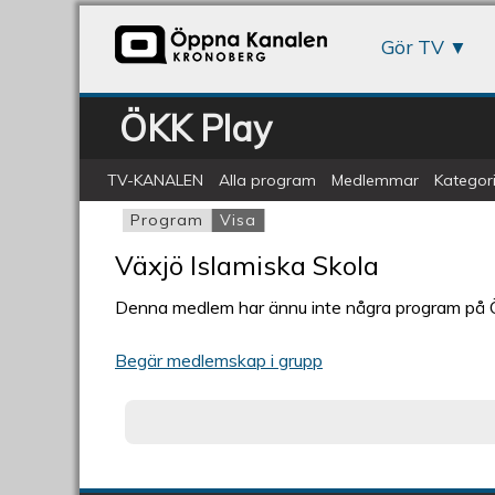
Gör TV
ÖKK Play
TV-KANALEN
Alla program
Medlemmar
Kategori
Program
Visa
(aktiv flik)
Primära flikar
Växjö Islamiska Skola
Denna medlem har ännu inte några program på
Begär medlemskap i grupp