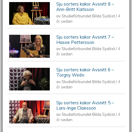
Sju sorters kakor Avsnitt 8 –
Ann-Britt Karlsson
av
Studieförbundet Bilda Sydöst
/
4
år
sedan
Sju sorters kakor Avsnitt 7 –
Hasse Pettersson
av
Studieförbundet Bilda Sydöst
/
4
år
sedan
Sju sorters kakor Avsnitt 6 –
Torgny Wirén
av
Studieförbundet Bilda Sydöst
/
4
år
sedan
Sju sorters kakor Avsnitt 5 –
Lars-Inge Claesson
av
Studieförbundet Bilda Sydöst
/
4
år
sedan