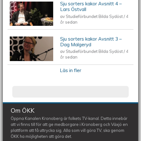
Sju sorters kakor Avsnitt 4 –
Lars Östvall
av
Studieförbundet Bilda Sydöst
/
4
år
sedan
Sju sorters kakor Avsnitt 3 –
Dag Malgeryd
av
Studieförbundet Bilda Sydöst
/
4
år
sedan
Läs in fler
Om ÖKK
Öppna Kanalen Kronoberg är folkets TV-kanal. Detta innebär
att vi finns till för att ge medborgare i Kronoberg och Växjö en
plattform att få uttrycka sig. Alla som vill göra TV, ska genom
ÖKK ha möjligheten att göra det.