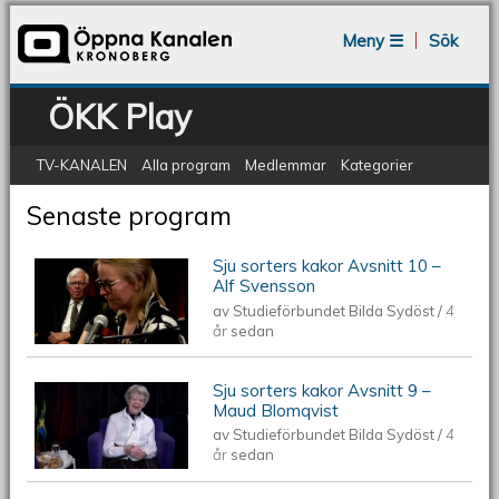
Jump to navigation
Meny ☰
Sök
ÖKK Play
TV-KANALEN
Alla program
Medlemmar
Kategorier
Senaste program
Sju sorters kakor Avsnitt 10 –
Alf Svensson
av
Studieförbundet Bilda Sydöst
/
4
år
sedan
Sju sorters kakor Avsnitt 9 –
Maud Blomqvist
av
Studieförbundet Bilda Sydöst
/
4
år
sedan