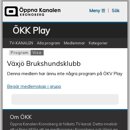
Jump to navigation
Meny ☰
Sök
ÖKK Play
TV-KANALEN
Alla program
Medlemmar
Kategorier
Program
Visa
(aktiv flik)
Primära flikar
Växjö Brukshundsklubb
Denna medlem har ännu inte några program på ÖKV Play
Begär medlemskap i grupp
Om ÖKK
Öppna Kanalen Kronoberg är folkets TV-kanal. Detta innebär
att vi finns till för att ge medborgare i Kronoberg och Växjö en