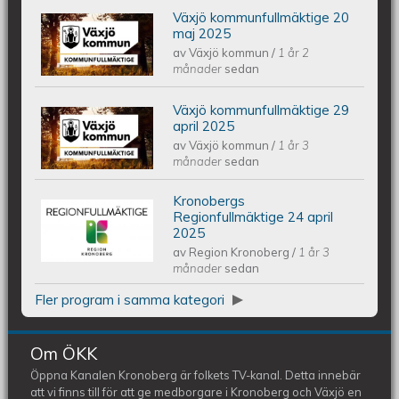
Växjö kommunfullmäktige 20
Växjös kommunfullmäktige 20 maj
maj 2025
av
Växjö kommun
/
1 år 2
2025
månader
sedan
Växjö kommunfullmäktige 29
Växjös kommunfullmäktige 29 april
april 2025
av
Växjö kommun
/
1 år 3
2025
månader
sedan
Kronobergs
Kronobergs regionfullmäktige 24
Regionfullmäktige 24 april
2025
av
Region Kronoberg
/
1 år 3
april 2025
månader
sedan
Fler program i samma kategori
Om ÖKK
Öppna Kanalen Kronoberg är folkets TV-kanal. Detta innebär
att vi finns till för att ge medborgare i Kronoberg och Växjö en