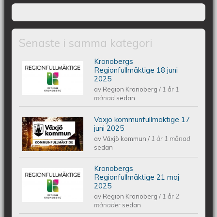
Senaste i samma kategori
Kronobergs
Kronobergs regionfullmäktige 18 juni
Regionfullmäktige 18 juni
2025
av
Region Kronoberg
/
1 år 1
2025
månad
sedan
Växjö kommunfullmäktige 17
Växjös kommunfullmäktige 17 juni
juni 2025
av
Växjö kommun
/
1 år 1 månad
2025
sedan
Kronobergs
Kronobergs regionfullmäktige 21 maj
Regionfullmäktige 21 maj
2025
av
Region Kronoberg
/
1 år 2
2025
månader
sedan