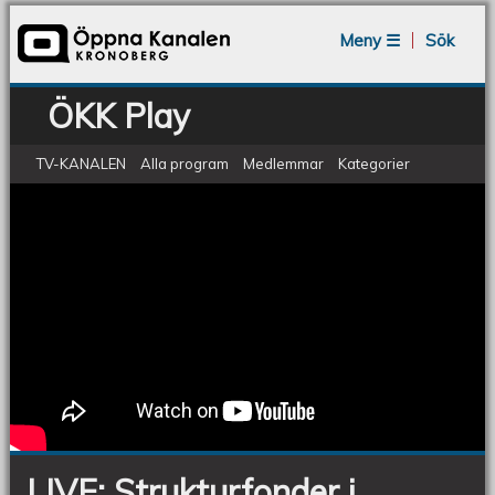
Jump to navigation
Meny ☰
Sök
ÖKK Play
TV-KANALEN
Alla program
Medlemmar
Kategorier
Lokala och regionala dialoger om
LIVE:
sammanhållningspolitiken....
Strukturfonder
i
Småland
och
Öarna:
erfarenheter
LIVE: ​Strukturfonder i