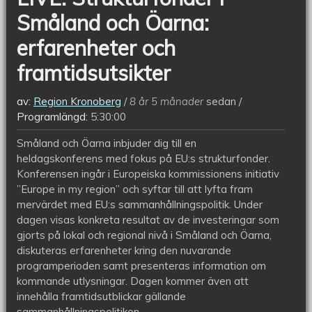
och
Småland och Öarna:
framtidsutsikter
erfarenheter och
framtidsutsikter
av:
Region Kronoberg
8 år 5 månader
sedan
Programlängd:
5:30:00
Småland och Öarna inbjuder dig till en
heldagskonferens med fokus på EU:s strukturfonder.
Konferensen ingår i Europeiska kommissionens initiativ
”Europe in my region” och syftar till att lyfta fram
mervärdet med EU:s sammanhållningspolitik. Under
dagen visas konkreta resultat av de investeringar som
gjorts på lokal och regional nivå i Småland och Öarna,
diskuteras erfarenheter kring den nuvarande
programperioden samt presenteras information om
kommande utlysningar. Dagen kommer även att
innehålla framtidsutblickar gällande
sammanhållningspolitiken.