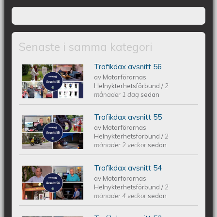
Senaste i samma kategori
Trafikdax avsnitt 56
Trafikdax - Avsnitt 56
av
Motorförarnas
Helnykterhetsförbund
/
2
månader 1 dag
sedan
Trafikdax avsnitt 55
Trafikdax - Avsnitt 55
av
Motorförarnas
Helnykterhetsförbund
/
2
månader 2 veckor
sedan
Trafikdax avsnitt 54
Trafikdax avsnitt 54
av
Motorförarnas
Helnykterhetsförbund
/
2
månader 4 veckor
sedan