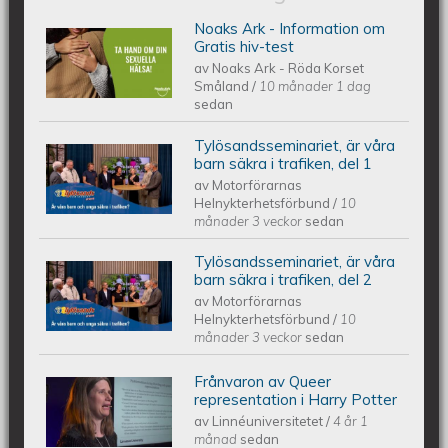
Noaks Ark - Information om
Noaks Ark - Information på 6 språk
Gratis hiv-test
av
Noaks Ark - Röda Korset
Småland
/
10 månader 1 dag
sedan
Tylösandsseminariet, är våra
Tylösandsseminariet Studio. "Är våra
barn säkra i trafiken, del 1
av
Motorförarnas
Helnykterhetsförbund
/
10
barn och unga säkra i trafiken?"
månader 3 veckor
sedan
Tylösandsseminariet, är våra
Tylösandsseminariet Studio. "Är våra
barn säkra i trafiken, del 2
av
Motorförarnas
Helnykterhetsförbund
/
10
barn och unga säkra i trafiken?"
månader 3 veckor
sedan
Frånvaron av Queer
Frånvaron av Queer representation i
representation i Harry Potter
av
Linnéuniversitetet
/
4 år 1
Harry Potter
månad
sedan