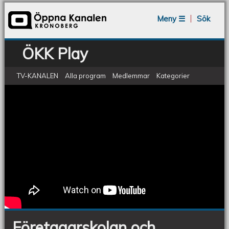
Jump to navigation
Meny ☰
Sök
ÖKK Play
TV-KANALEN
Alla program
Medlemmar
Kategorier
ÖKV Play: Företagarskolan och
Företagarskolan
och
rådgivning
rådgivning
Företagarskolan och