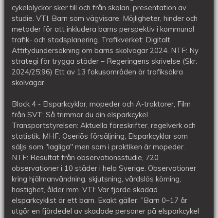
cykelolyckor sker till och från skolan, presentation av
studie. VTI. Barn som vägvisare. Möjligheter, hinder och
metoder för att inkludera barns perspektiv i kommunal
trafik- och stadsplanering. Trafikverket: Digitalt
Attitydundersökning om barns skolvägar 2024. NTF: Ny
strategi för trygga städer – Regeringens skrivelse (Skr.
2024/25:96) Ett av 13 fokusområden är trafiksäkra
skolvägar.
Block 4 - Elsparkcyklar, mopeder och A-traktorer, Film
från SVT: Så trimmar du din elsparkcykel.
Transportstyrelsen: Aktuella föreskrifter, regelverk och
statistik. MHF: Oseriös försäljning, Elsparkcyklar som
säljs som "lagliga" men som i praktiken är mopeder.
NTF: Resultat från observationsstudie, 720
observationer i 10 städer i hela Sverige. Observationer
kring hjälmanvändning, skjutsning, vårdslös körning,
hastighet, ålder mm. VTI: Var fjärde skadad
elsparkcyklist är ett barn. Exakt gäller: ”Barn 0–17 år
utgör en fjärdedel av skadade personer på elsparkcykel