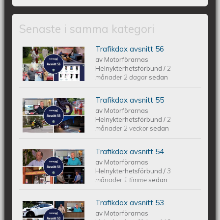
Senaste i samma kategori
Trafikdax avsnitt 56
Trafikdax - Avsnitt 56
av
Motorförarnas
Helnykterhetsförbund
/
2
månader 2 dagar
sedan
Trafikdax avsnitt 55
Trafikdax - Avsnitt 55
av
Motorförarnas
Helnykterhetsförbund
/
2
månader 2 veckor
sedan
Trafikdax avsnitt 54
Trafikdax avsnitt 54
av
Motorförarnas
Helnykterhetsförbund
/
3
månader 1 timme
sedan
Trafikdax avsnitt 53
Trafikdax - Avsnitt 53
av
Motorförarnas