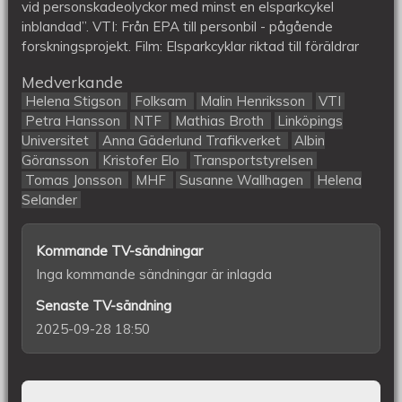
vid personskadeolyckor med minst en elsparkcykel
inblandad”. VTI: Från EPA till personbil - pågående
forskningsprojekt. Film: Elsparkcyklar riktad till föräldrar
Medverkande
Helena Stigson
Folksam
Malin Henriksson
VTI
Petra Hansson
NTF
Mathias Broth
Linköpings
Universitet
Anna Gäderlund Trafikverket
Albin
Göransson
Kristofer Elo
Transportstyrelsen
Tomas Jonsson
MHF
Susanne Wallhagen
Helena
Selander
Kommande TV-sändningar
Inga kommande sändningar är inlagda
Senaste TV-sändning
2025-09-28 18:50