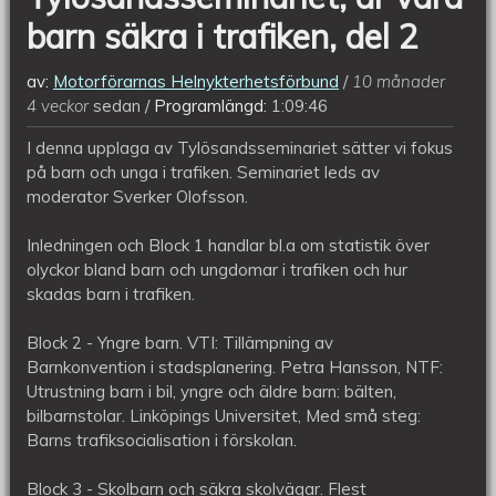
2
barn säkra i trafiken, del 2
av:
Motorförarnas Helnykterhetsförbund
10 månader
4 veckor
sedan
Programlängd:
1:09:46
I denna upplaga av Tylösandsseminariet sätter vi fokus
på barn och unga i trafiken. Seminariet leds av
moderator Sverker Olofsson.
Inledningen och Block 1 handlar bl.a om statistik över
olyckor bland barn och ungdomar i trafiken och hur
skadas barn i trafiken.
Block 2 - Yngre barn. VTI: Tillämpning av
Barnkonvention i stadsplanering. Petra Hansson, NTF:
Utrustning barn i bil, yngre och äldre barn: bälten,
bilbarnstolar. Linköpings Universitet, Med små steg:
Barns trafiksocialisation i förskolan.
Block 3 - Skolbarn och säkra skolvägar. Flest