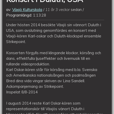
av:
Växjö Kulturskola
11 år 3 veckor
sedan
Programlängd:
1:13:28
Under hösten 2014 besökte Växjö sin vännort Duluth i
USA, som avslutning genomfördes en konsert med
Växjö-kören Karl-oskar och Duluth-klockspel ensemble
Strikepoint.
Konserten förgylls med klingande klockor, körsång och
dans, effektfulla ljuseffekter och livemusik till en
rullande videoproduktion.
Karl Oskar‐kören står för körsång med b.la. Svenska
och Amerikanska nationalsången och psalmsången
Bred dina vida vingar skriven av Lina Sandell.
Ackompanjemang av Strikepoint.
Inspelat 8/8-2014
I augusti 2014 reste Karl Oskar‐kören som
representationskör till Växjös vänort Duluth i