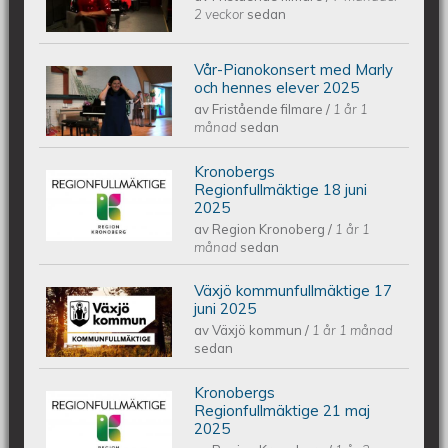
2 veckor
sedan
Julkonsert PALLADIUM 251206
Vår-Pianokonsert med Marly
Piano Marly Azevedo Andersson
och hennes elever 2025
av
Fristående filmare
/
1 år 1
Vårkonsert EQUMkyrkan 250607
månad
sedan
Kronobergs
Kronobergs regionfullmäktige 18 juni
Regionfullmäktige 18 juni
2025
av
Region Kronoberg
/
1 år 1
2025
månad
sedan
Växjö kommunfullmäktige 17
Växjös kommunfullmäktige 17 juni
juni 2025
av
Växjö kommun
/
1 år 1 månad
2025
sedan
Kronobergs
Kronobergs regionfullmäktige 21 maj
Regionfullmäktige 21 maj
2025