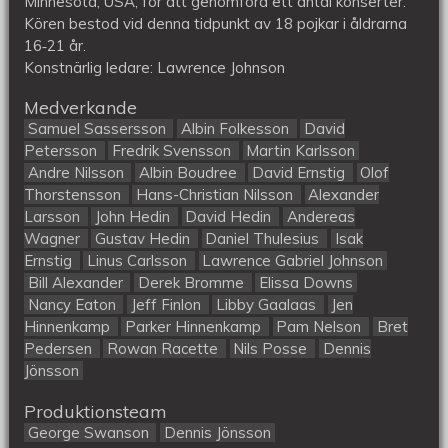
Minnesota, USA, för att genomföra ett antal konserter.
Kören bestod vid denna tidpunkt av 18 pojkar i åldrarna
16‐21 år.
Konstnärlig ledare: Lawrence Johnson
Medverkande
Samuel Sassersson
Albin Folkesson
David
Petersson
Fredrik Svensson
Martin Karlsson
Andre Nilsson
Albin Boudree
David Ernstig
Olof
Thorstensson
Hans-Christian Nilsson
Alexander
Larsson
John Hedin
David Hedin
Andereas
Wagner
Gustav Hedin
Daniel Thulesius
Isak
Ernstig
Linus Carlsson
Lawrence Gabriel Johnson
Bill Alexander
Derek Bromme
Elissa Downs
Nancy Eaton
Jeff Finlon
Libby Gaalaas
Jen
Hinnenkamp
Parker Hinnenkamp
Pam Nelson
Bret
Pedersen
Rowan Racette
Nils Posse
Dennis
Jönsson
Produktionsteam
George Swanson
Dennis Jönsson