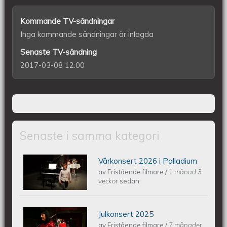
Kommande TV-sändningar
Inga kommande sändningar är inlagda
Senaste TV-sändning
2017-03-08 12:00
Senaste i samma kategori
Vårkonsert 2026 i Palladium
Piano Marly Azevedo Andersson
av
Fristående filmare
/
1 månad 3
veckor
sedan
Vårkonsert PALLADIUM 2026 06 10
Julkonsert 2025
Piano Marly Azevedo Andersson
av
Fristående filmare
/
7 månader