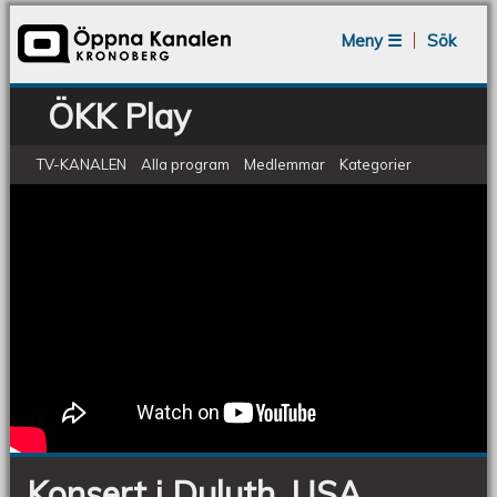
Jump to navigation
Meny ☰
Sök
ÖKK Play
TV-KANALEN
Alla program
Medlemmar
Kategorier
Konsert i Duluth, USA
Konsert
i
Duluth,
USA
Konsert i Duluth, USA