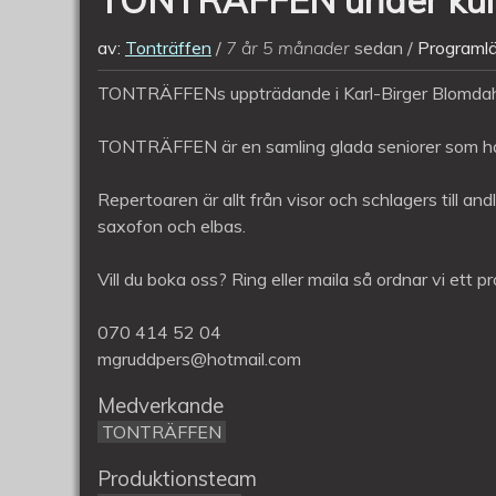
av:
Tonträffen
7 år 5 månader
sedan
Programl
TONTRÄFFENs uppträdande i Karl-Birger Blomdahl 
TONTRÄFFEN är en samling glada seniorer som har p
Repertoaren är allt från visor och schlagers till and
saxofon och elbas.
Vill du boka oss? Ring eller maila så ordnar vi ett 
070 414 52 04
mgruddpers@hotmail.com
Medverkande
TONTRÄFFEN
Produktionsteam