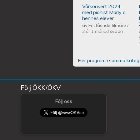
Vårkonsert 2024
med pianist Marly o
hennes elever
av
Fristående filmare
/
2 år 1 månad
sedan
Fler program i samma kateg
Följ ÖKK/ÖKV
Följ oss