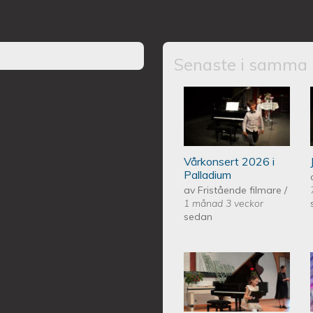
Senaste i samma 
Piano Marly Aze
PALLADIUM 202
Vårkonsert 2026 i
Palladium
av
Fristående filmare
/
1 månad 3 veckor
sedan
Piano Marly Aze
EQUMENIAkyrka