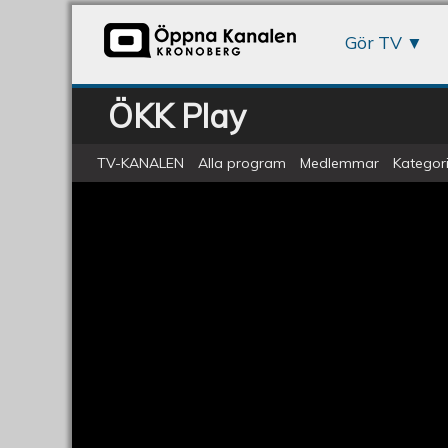
Gör TV
ÖKK Play
TV-KANALEN
Alla program
Medlemmar
Kategori
TONTRÄFFEN under kulturnatten 
TONTRÄFFEN
under
kulturnatten
i
Växjö
2019