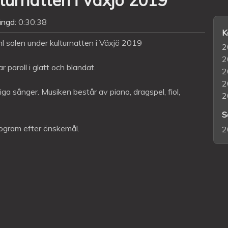
ängd:
0:30:38
K
salen under kulturnatten i Växjö 2019
2
2
aroll i glatt och blandat.
2
2
liga sånger. Musiken består av piano, dragspel, fiol,
2
S
program efter önskemål.
2