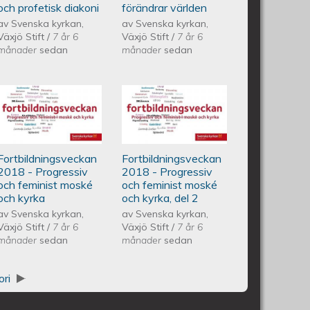
och profetisk diakoni
förändrar världen
av
Svenska kyrkan,
av
Svenska kyrkan,
Växjö Stift
/
7 år 6
Växjö Stift
/
7 år 6
månader
sedan
månader
sedan
ckan 2018 - Uppdraget att vara
Fortbildningsveckan 2018 -
Fortbildningsveckan
Progressiv och feminist moské
2018 - Progressiv
Fortbildningsveckan
Fortbildningsveckan
och kyrka
och feminist moské
2018 - Progressiv
2018 - Progressiv
och feminist moské
och feminist moské
och kyrka, del 2
och kyrka
och kyrka, del 2
av
Svenska kyrkan,
av
Svenska kyrkan,
Växjö Stift
/
7 år 6
Växjö Stift
/
7 år 6
månader
sedan
månader
sedan
ori