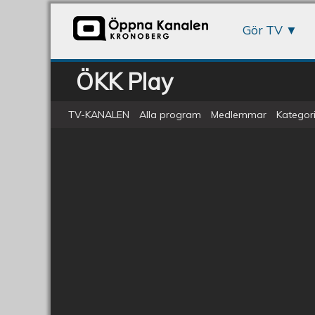
Gör TV
ÖKK Play
TV-KANALEN
Alla program
Medlemmar
Kategori
Hearing med biskopskandidater
Hearing
med
biskopskandidater