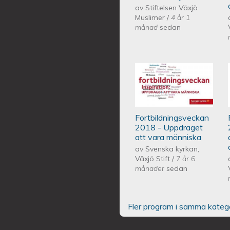
av
Stiftelsen Växjö
Muslimer
/
4 år 1
månad
sedan
Fortbildningsve
människa
Fortbildningsveckan
2018 - Uppdraget
att vara människa
av
Svenska kyrkan,
Växjö Stift
/
7 år 6
månader
sedan
Fler program i samma kateg