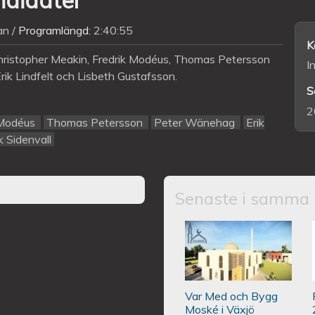
an
Programlängd:
2:40:55
K
hristopher Meakin, Fredrik Modéus, Thomas Petersson
I
ik Lindfelt och Lisbeth Gustafsson.
S
2
 Modéus
Thomas Petersson
Peter Wänehag
Erik
k Sidenvall
Senaste i samma 
JOIN & BUILD A
OCH BYGG MOSKÉ I VÄXJÖ | في
Var Med och Bygg
فكشو
Moské i Växjö