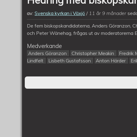
av:
Svenska kyrkan i Växjö
11 år 9 månader
sed
De fem biskopskandidaterna, Anders Göranzon, C
och Peter Wänehag, frågas ut av moderatorerna Er
Medverkande
Anders Göranzon
Christopher Meakin
Fredrik
Lindfelt
Lisbeth Gustafsson
Anton Härder
Eri