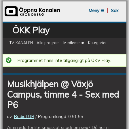
Jump to navigation
Meny ☰
Sök
ÖKK Play
TV-KANALEN
Alla program
Medlemmar
Kategorier
Musikhjälpen
Programmet finns inte tillgängligt på ÖKV Play.
@
Växjö
Musikhjälpen @ Växjö
Campus,
Campus, timme 4 - Sex med
timme
4
P6
-
av:
RadioLUR
Programlängd:
0:51:55
Sex
Är ni redo för lite smaskigt snack om sex? Då har ni