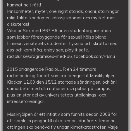
med
hamnat helt rätt!
P6
Pinsamheter, myter, one night stands, onani, ställningar,
rolig fakta, kondomer, könssjukdomar och mycket mer
diskuteras!
Vilka är Sex med P6? P6 är en studentorganisation
som jobbar förebyggande för sexuell hälsa bland
Linneuniversitetets studenter. Lyssna och skratta med
oss och kom ihåg, enjoy sex, play it safe.
radiolur.se/program/sex-med-p6, facebook.com/P6lnu
2015 arrangerade RadioLUR en 24 timmars
radiosändning för att samla in pengar till Musikhjälpen.
Klockan 12.00 den 15/12 startade sändningen, och är i
samarbete med alla nationer och pubar på campus,
plus en stor del av universitetets utbildnings -och
intresseföreningar.
Musikhjälpen är ett intiativ som funnits sedan 2008 för
att samla in pengar till olika teman, där årets tema är
att ingen ska behöva fly undan klimatkatastrofer. Varje