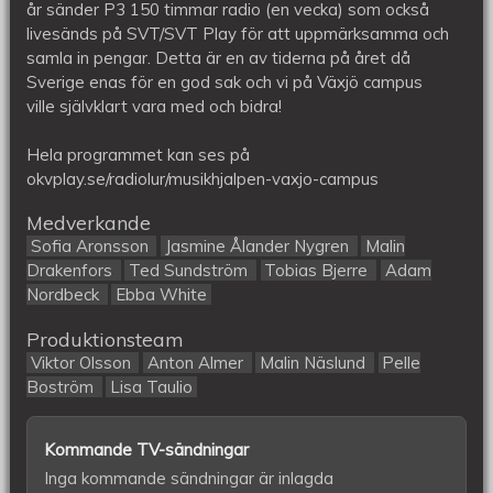
år sänder P3 150 timmar radio (en vecka) som också
livesänds på SVT/SVT Play för att uppmärksamma och
samla in pengar. Detta är en av tiderna på året då
Sverige enas för en god sak och vi på Växjö campus
ville självklart vara med och bidra!
Hela programmet kan ses på
okvplay.se/radiolur/musikhjalpen-vaxjo-campus
Medverkande
Sofia Aronsson
Jasmine Ålander Nygren
Malin
Drakenfors
Ted Sundström
Tobias Bjerre
Adam
Nordbeck
Ebba White
Produktionsteam
Viktor Olsson
Anton Almer
Malin Näslund
Pelle
Boström
Lisa Taulio
Kommande TV-sändningar
Inga kommande sändningar är inlagda