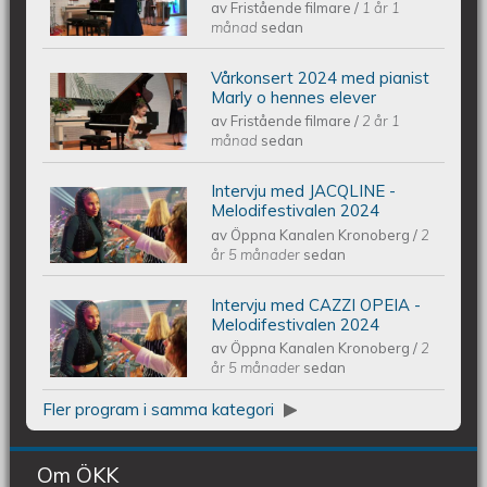
av
Fristående filmare
/
1 år 1
Vårkonsert EQUMkyrkan 250607
månad
sedan
Vårkonsert 2024 med pianist
Piano Marly Azevedo Andersson
Marly o hennes elever
av
Fristående filmare
/
2 år 1
Vårkonsert EQUMENIAkyrkan
månad
sedan
240608
Intervju med JACQLINE -
Intervju med JACQLINE -
Melodifestivalen 2024
av
Öppna Kanalen Kronoberg
/
2
Melodifestivalen 2024
år 5 månader
sedan
Intervju med CAZZI OPEIA -
Intervju med CAZZI OPEIA -
Melodifestivalen 2024
av
Öppna Kanalen Kronoberg
/
2
Melodifestivalen 2024
år 5 månader
sedan
Fler program i samma kategori
Om ÖKK