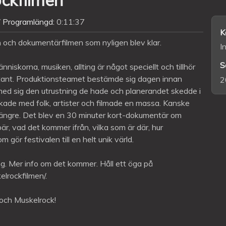
Programlängd:
0:11:37
K
n och dokumentärfilmen som nyligen blev klar.
I
S
niskorna, musiken, allting är något speciellt och tillhör
ntant. Produktionsteamet bestämde sig dagen innan
2
 med sig den utrustning de hade och planerandet skedde i
ckade med folk, artister och filmade en massa. Kanske
te längre. Det blev en 30 minuter kort-dokumentär om
, vad det kommer ifrån, vilka som är där, hur
gör festivalen till en helt unik värld.
ång. Mer info om det kommer. Håll ett öga på
lrockfilmen/.
 och Muskelrock!