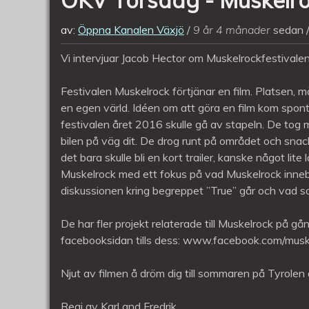
av:
Öppna Kanalen Växjö
9 år 4 månader
sedan
Vi intervjuar Jacob Hector om Muskelrockfestivale
Festivalen Muskelrock förtjänar en film. Platsen, män
en egen värld. Idéen om att göra en film kom spo
festivalen året 2016 skulle gå av stapeln. De tog
bilen på väg dit. De drog runt på området och sna
det bara skulle bli en kort trailer, kanske något li
Muskelrock med ett fokus på vad Muskelrock innebär
diskussionen kring begreppet ”True” går och vad som 
De har fler projekt relaterade till Muskelrock på g
facebooksidan tills dess: www.facebook.com/muske
Njut av filmen å dröm dig till sommaren på Tyrolen
Regi av Karl and Fredrik