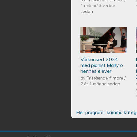
1 månad 3 veckor
sedan
Piano Marly Aze
EQUMENIAkyrka
Vårkonsert 2024
med pianist Marly o
hennes elever
av
Fristående filmare
/
2 år 1 månad
sedan
Fler program i samma kateg