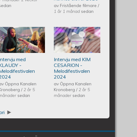
Vårkonsert
sedan
av
Fristående filmare
/
1 år 1 månad
sedan
EQUMkyrkan
vedo Andersson Vårkonsert
Intervju med KLAUDY -
Intervju med KIM
250607
n 240608
Melodifestivalen 2024
CESARION -
Intervju med
Intervju med KIM
Melodifestivalen
KLAUDY -
CESARION -
Melodifestivalen
Melodifestivalen
2024
2024
2024
av
Öppna Kanalen
av
Öppna Kanalen
Kronoberg
/
2 år 5
Kronoberg
/
2 år 5
månader
sedan
månader
sedan
ori