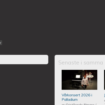
r
Senaste i samma 
Piano Marly Aze
PALLADIUM 202
Vårkonsert 2026 i
Palladium
av
Fristående filmare
/