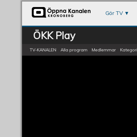
Gör TV
ÖKK Play
TV-KANALEN
Alla program
Medlemmar
Kategori
ÖKV Torsdag - Muskelrockfilmen
ÖKV
Torsdag
-
Muskelrockfilmen