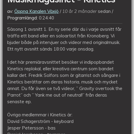
av:
Öppna Kanalen Växjö
10 år 2 månader
sedan
Programlängd:
0:24:40
Säsong 1 avsnitt 1. En ny serie där du i varje avsnitt får
träffa ett band eller en soloartist från Kronoberg. Vi
bjuder både på intervjuer och videor med originalmusik.
Ett nytt avsnitt sänds 18:00 varje onsdag.
I det här premiäravsnittet besöker vi indipopbandet
Kinetics replokal, eller kreativa centrum som bandet
kallar det. Fredrik Solfors som är gitarrist och sångare i
Kinetics berättar om deras historia, musik och mycket
annat. Du får även se två videor, ” Gravity overtook the
Parrot” och ” Yank me out of neutral!” från deras
senaste ep.
Övriga medlemmar i Kinetics är:
David Schagerström - keyboard
Jesper Petersson - bas