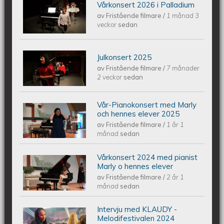
Vårkonsert 2026 i Palladium
Piano Marly Azevedo Andersson
av
Fristående filmare
/
1 månad 3
veckor
sedan
Vårkonsert PALLADIUM 2026 06 10
Julkonsert 2025
Piano Marly Azevedo Andersson
av
Fristående filmare
/
7 månader
2 veckor
sedan
Julkonsert PALLADIUM 251206
Vår-Pianokonsert med Marly
Piano Marly Azevedo Andersson
och hennes elever 2025
av
Fristående filmare
/
1 år 1
Vårkonsert EQUMkyrkan 250607
månad
sedan
Vårkonsert 2024 med pianist
Piano Marly Azevedo Andersson
Marly o hennes elever
av
Fristående filmare
/
2 år 1
Vårkonsert EQUMENIAkyrkan
månad
sedan
240608
Intervju med KLAUDY -
Intervju med KLAUDY -
Melodifestivalen 2024