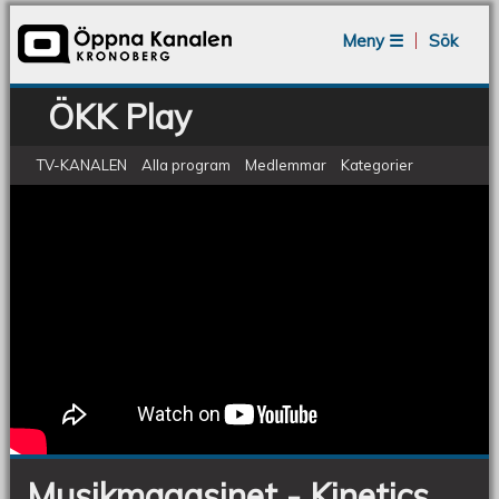
Jump to navigation
Meny ☰
Sök
ÖKK Play
TV-KANALEN
Alla program
Medlemmar
Kategorier
Musikmagasinet - Kinetics
Musikmagasinet
-
Kinetics
Musikmagasinet - Kinetics