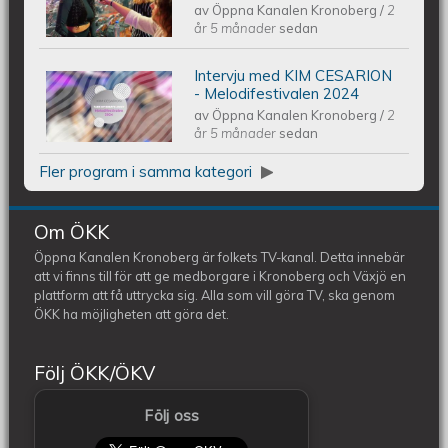
av
Öppna Kanalen Kronoberg
/
2
Melodifestivalen 2024
år 5 månader
sedan
Intervju med KIM CESARION
Intervju med KIM CESARION -
- Melodifestivalen 2024
av
Öppna Kanalen Kronoberg
/
2
Melodifestivalen 2024
år 5 månader
sedan
Fler program i samma kategori
Om ÖKK
Öppna Kanalen Kronoberg är folkets TV-kanal. Detta innebär
att vi finns till för att ge medborgare i Kronoberg och Växjö en
plattform att få uttrycka sig. Alla som vill göra TV, ska genom
ÖKK ha möjligheten att göra det.
Följ ÖKK/ÖKV
Följ oss