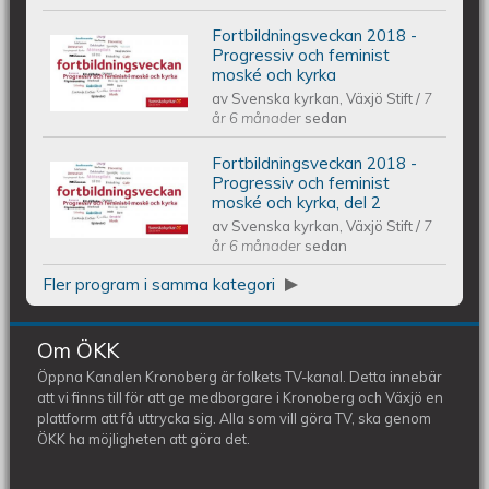
Fortbildningsveckan 2018 -
Fortbildningsveckan 2018 -
Progressiv och feminist
moské och kyrka
av
Svenska kyrkan, Växjö Stift
/
7
Progressiv och feminist moské och
år 6 månader
sedan
kyrka
Fortbildningsveckan 2018 -
Fortbildningsveckan 2018 -
Progressiv och feminist
moské och kyrka, del 2
av
Svenska kyrkan, Växjö Stift
/
7
Progressiv och feminist moské och
år 6 månader
sedan
kyrka, del 2
Fler program i samma kategori
Om ÖKK
Öppna Kanalen Kronoberg är folkets TV-kanal. Detta innebär
att vi finns till för att ge medborgare i Kronoberg och Växjö en
plattform att få uttrycka sig. Alla som vill göra TV, ska genom
ÖKK ha möjligheten att göra det.