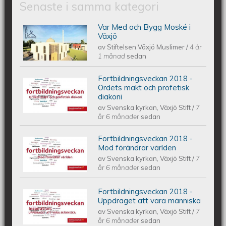
Senaste i samma kategori
Var Med och Bygg Moské i
JOIN & BUILD A MOSQUE IN VAXJO |
Växjö
av
Stiftelsen Växjö Muslimer
/
4 år
VAR MED OCH BYGG MOSKÉ I VÄXJÖ
1 månad
sedan
Fortbildningsveckan 2018 -
| كن معنا لبناء مسجدا في فكشو
Fortbildningsveckan 2018 - Ordets
Ordets makt och profetisk
diakoni
av
Svenska kyrkan, Växjö Stift
/
7
makt och profetisk diakoni
år 6 månader
sedan
Fortbildningsveckan 2018 -
Fortbildningsveckan 2018 - Mod
Mod förändrar världen
av
Svenska kyrkan, Växjö Stift
/
7
förändrar världen
år 6 månader
sedan
Fortbildningsveckan 2018 -
Fortbildningsveckan 2018 -
Uppdraget att vara människa
av
Svenska kyrkan, Växjö Stift
/
7
Uppdraget att vara människa
år 6 månader
sedan