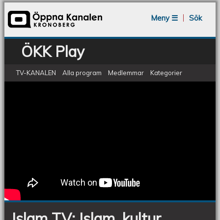
Jump to navigation
Meny ☰
Sök
ÖKK Play
TV-KANALEN
Alla program
Medlemmar
Kategorier
ÖKV Play - Islam TV: Islam, kultur,
Islam
TV:
traditioner
Islam,
kultur,
traditioner
Islam TV: Islam, kultur,