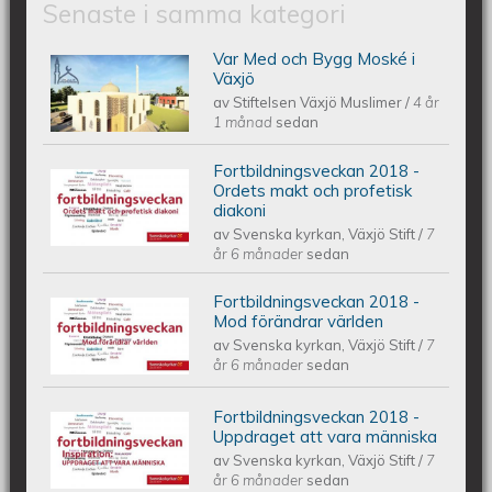
Senaste i samma kategori
Var Med och Bygg Moské i
JOIN & BUILD A MOSQUE IN VAXJO |
Växjö
av
Stiftelsen Växjö Muslimer
/
4 år
VAR MED OCH BYGG MOSKÉ I VÄXJÖ
1 månad
sedan
Fortbildningsveckan 2018 -
| كن معنا لبناء مسجدا في فكشو
Fortbildningsveckan 2018 - Ordets
Ordets makt och profetisk
diakoni
av
Svenska kyrkan, Växjö Stift
/
7
makt och profetisk diakoni
år 6 månader
sedan
Fortbildningsveckan 2018 -
Fortbildningsveckan 2018 - Mod
Mod förändrar världen
av
Svenska kyrkan, Växjö Stift
/
7
förändrar världen
år 6 månader
sedan
Fortbildningsveckan 2018 -
Fortbildningsveckan 2018 -
Uppdraget att vara människa
av
Svenska kyrkan, Växjö Stift
/
7
Uppdraget att vara människa
år 6 månader
sedan