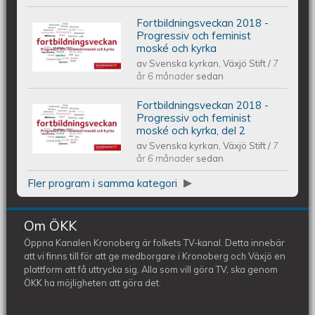
Fortbildningsveckan 2018 -
Fortbildningsveckan 2018 -
Progressiv och feminist
moské och kyrka
av
Svenska kyrkan, Växjö Stift
/
7
Progressiv och feminist moské och
år 6 månader
sedan
kyrka
Fortbildningsveckan 2018 -
Fortbildningsveckan 2018 -
Progressiv och feminist
moské och kyrka, del 2
av
Svenska kyrkan, Växjö Stift
/
7
Progressiv och feminist moské och
år 6 månader
sedan
kyrka, del 2
Fler program i samma kategori
Om ÖKK
Öppna Kanalen Kronoberg är folkets TV-kanal. Detta innebär
att vi finns till för att ge medborgare i Kronoberg och Växjö en
plattform att få uttrycka sig. Alla som vill göra TV, ska genom
ÖKK ha möjligheten att göra det.