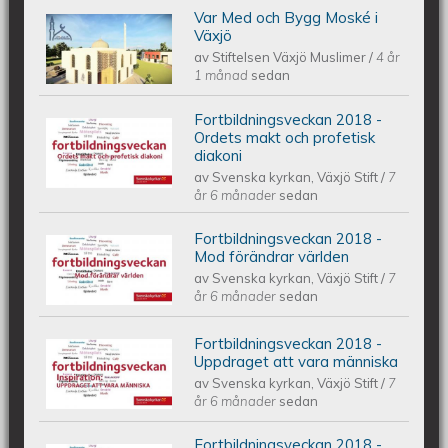
Var Med och Bygg Moské i
JOIN & BUILD A MOSQUE IN VAXJO |
Växjö
av
Stiftelsen Växjö Muslimer
/
4 år
VAR MED OCH BYGG MOSKÉ I VÄXJÖ
1 månad
sedan
Fortbildningsveckan 2018 -
| كن معنا لبناء مسجدا في فكشو
Fortbildningsveckan 2018 - Ordets
Ordets makt och profetisk
diakoni
av
Svenska kyrkan, Växjö Stift
/
7
makt och profetisk diakoni
år 6 månader
sedan
Fortbildningsveckan 2018 -
Fortbildningsveckan 2018 - Mod
Mod förändrar världen
av
Svenska kyrkan, Växjö Stift
/
7
förändrar världen
år 6 månader
sedan
Fortbildningsveckan 2018 -
Fortbildningsveckan 2018 -
Uppdraget att vara människa
av
Svenska kyrkan, Växjö Stift
/
7
Uppdraget att vara människa
år 6 månader
sedan
Fortbildningsveckan 2018 -