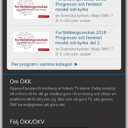
Fortbildningsveckan 2018 -
Progressiv och feminist
moské och kyrka
av
Svenska kyrkan, Växjö Stift
/
7
Progressiv och feminist moské och
år 6 månader
sedan
kyrka
Fortbildningsveckan 2018 -
Fortbildningsveckan 2018 -
Progressiv och feminist
moské och kyrka, del 2
av
Svenska kyrkan, Växjö Stift
/
7
Progressiv och feminist moské och
år 6 månader
sedan
kyrka, del 2
Fler program i samma kategori
Om ÖKK
Öppna Kanalen Kronoberg är folkets TV-kanal. Detta innebär
att vi finns till för att ge medborgare i Kronoberg och Växjö en
plattform att få uttrycka sig. Alla som vill göra TV, ska genom
ÖKK ha möjligheten att göra det.
Följ ÖKK/ÖKV