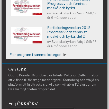
Fortbildningsveckan 2018 -
Progressiv och feminist
moské och kyrka
av
Svenska kyrkan, Växjö Stift
/
7
Progressiv och feminist moské och
år 6 månader
sedan
kyrka
Fortbildningsveckan 2018 -
Fortbildningsveckan 2018 -
Progressiv och feminist
moské och kyrka, del 2
av
Svenska kyrkan, Växjö Stift
/
7
Progressiv och feminist moské och
år 6 månader
sedan
kyrka, del 2
Fler program i samma kategori
Om ÖKK
Öppna Kanalen Kronoberg är folkets TV-kanal. Detta innebär
att vi finns till för att ge medborgare i Kronoberg och Växjö en
plattform att få uttrycka sig. Alla som vill göra TV, ska genom
ÖKK ha möjligheten att göra det.
Följ ÖKK/ÖKV