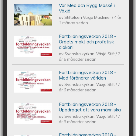
Var Med och Bygg Moské i
JOIN & BUILD A MOSQUE IN VAXJO |
Växjö
av
Stiftelsen Växjö Muslimer
/
4 år
VAR MED OCH BYGG MOSKÉ I VÄXJÖ
1 månad
sedan
Fortbildningsveckan 2018 -
| كن معنا لبناء مسجدا في فكشو
Fortbildningsveckan 2018 - Ordets
Ordets makt och profetisk
diakoni
av
Svenska kyrkan, Växjö Stift
/
7
makt och profetisk diakoni
år 6 månader
sedan
Fortbildningsveckan 2018 -
Fortbildningsveckan 2018 - Mod
Mod förändrar världen
av
Svenska kyrkan, Växjö Stift
/
7
förändrar världen
år 6 månader
sedan
Fortbildningsveckan 2018 -
Fortbildningsveckan 2018 -
Uppdraget att vara människa
av
Svenska kyrkan, Växjö Stift
/
7
Uppdraget att vara människa
år 6 månader
sedan
Fortbildningsveckan 2018 -