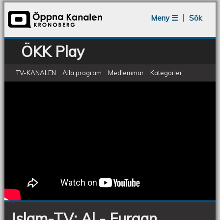
Jump to navigation
Meny ☰
Sök
ÖKK Play
TV-KANALEN
Alla program
Medlemmar
Kategorier
ÖKV Play - Islam-TV: Al - Furqan
Islam-
TV:
Al
-
Furqan
Islam-TV: Al - Furqan