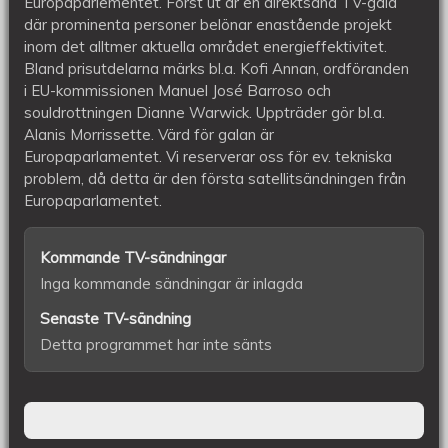
Europaparlementet. Först ut är en direktsänd TV-gala
där prominenta personer belönar enastående projekt
inom det alltmer aktuella området energieffektivitet.
Bland prisutdelarna märks bl.a. Kofi Annan, ordföranden
i EU-kommissionen Manuel José Barroso och
souldrottningen Dianne Warwick. Uppträder gör bl.a.
Alanis Morrissette. Värd för galan är
Europaparlamentet. Vi reserverar oss för ev. tekniska
problem, då detta är den första satellitsändningen från
Europaparlamentet.
Kommande TV-sändningar
Inga kommande sändningar är inlagda
Senaste TV-sändning
Detta programmet har inte sänts