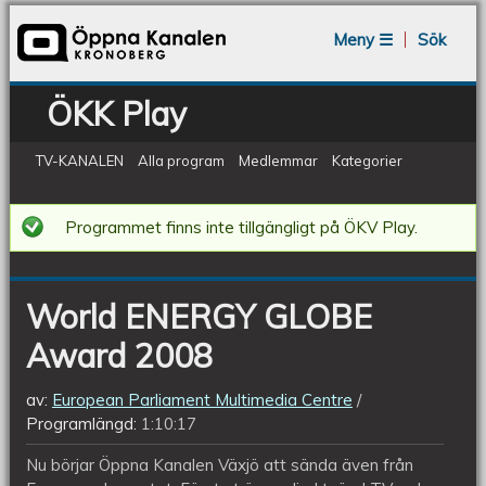
Jump to navigation
Meny ☰
Sök
ÖKK Play
TV-KANALEN
Alla program
Medlemmar
Kategorier
World
Programmet finns inte tillgängligt på ÖKV Play.
ENERGY
GLOBE
World ENERGY GLOBE
Award
Award 2008
2008
av:
European Parliament Multimedia Centre
Programlängd:
1:10:17
Nu börjar Öppna Kanalen Växjö att sända även från