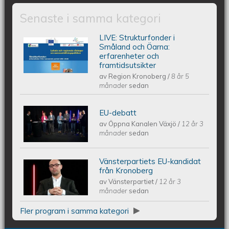
Senaste i samma kategori
LIVE: ​Strukturfonder i
Lokala och regionala dialoger om
Småland och Öarna:
erfarenheter och
framtidsutsikter
sammanhållningspolitiken....
av
Region Kronoberg
/
8 år 5
månader
sedan
EU-debatt
ÖKV Play - EU-debatt
av
Öppna Kanalen Växjö
/
12 år 3
månader
sedan
Vänsterpartiets EU-kandidat
ÖKV Play - Vänsterpartiets EU-
från Kronoberg
av
Vänsterpartiet
/
12 år 3
kandidat från Kronoberg
månader
sedan
Fler program i samma kategori