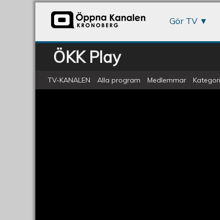
Gör TV
ÖKK Play
TV-KANALEN
Alla program
Medlemmar
Kategori
Pianomusik med Marly Azevedo A
Pianomusik
med
Marly
Azevedo
Andersson
-
Julmusik