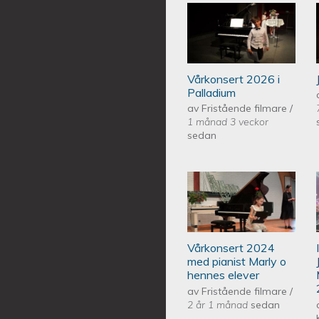
Piano Marly Aze
PALLADIUM 202
Vårkonsert 2026 i
Palladium
av
Fristående filmare
/
1 månad 3 veckor
sedan
Piano Marly Aze
EQUMENIAkyrka
Vårkonsert 2024
med pianist Marly o
hennes elever
av
Fristående filmare
/
2 år 1 månad
sedan