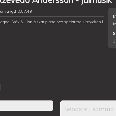
ramlängd:
0:07:49
K
og i Växjö. Hon älskar piano och spelar tre julstycken i
I
S
2
n
Senaste i samma 