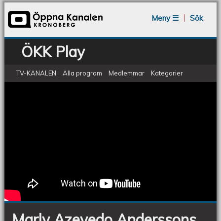
Jump to navigation
Meny ☰
Sök
ÖKK Play
TV-KANALEN
Alla program
Medlemmar
Kategorier
Marlys Vårkonsert 2016 06 11
Marly
Azevedo
Anderssons
Vårkonsert
2016
Marly Azevedo Anderssons