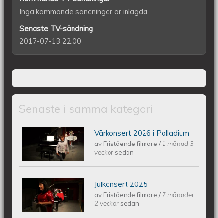
Inga kommande sändningar är inlagda
Senaste TV-sändning
2017-07-13 22:00
Senaste i samma kategori
Vårkonsert 2026 i Palladium
Piano Marly Azevedo Andersson
av
Fristående filmare
/
1 månad 3
veckor
sedan
Vårkonsert PALLADIUM 2026 06 10
Julkonsert 2025
Piano Marly Azevedo Andersson
av
Fristående filmare
/
7 månader
2 veckor
sedan
Julkonsert PALLADIUM 251206