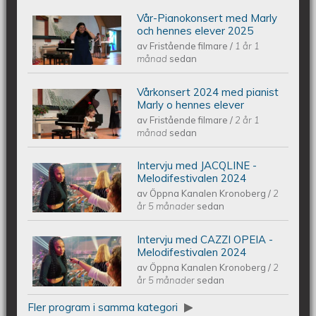
Vår-Pianokonsert med Marly
Piano Marly Azevedo Andersson
och hennes elever 2025
av
Fristående filmare
/
1 år 1
Vårkonsert EQUMkyrkan 250607
månad
sedan
Vårkonsert 2024 med pianist
Piano Marly Azevedo Andersson
Marly o hennes elever
av
Fristående filmare
/
2 år 1
Vårkonsert EQUMENIAkyrkan
månad
sedan
240608
Intervju med JACQLINE -
Intervju med JACQLINE -
Melodifestivalen 2024
av
Öppna Kanalen Kronoberg
/
2
Melodifestivalen 2024
år 5 månader
sedan
Intervju med CAZZI OPEIA -
Intervju med CAZZI OPEIA -
Melodifestivalen 2024
av
Öppna Kanalen Kronoberg
/
2
Melodifestivalen 2024
år 5 månader
sedan
Fler program i samma kategori