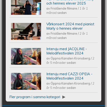
Piano Marly Azevedo Andersson
och hennes elever 2025
av
Fristående filmare
/
1 år 1
Vårkonsert EQUMkyrkan 250607
månad
sedan
Vårkonsert 2024 med pianist
Piano Marly Azevedo Andersson
Marly o hennes elever
av
Fristående filmare
/
2 år 1
Vårkonsert EQUMENIAkyrkan
månad
sedan
240608
Intervju med JACQLINE -
Intervju med JACQLINE -
Melodifestivalen 2024
av
Öppna Kanalen Kronoberg
/
2
Melodifestivalen 2024
år 5 månader
sedan
Intervju med CAZZI OPEIA -
Intervju med CAZZI OPEIA -
Melodifestivalen 2024
av
Öppna Kanalen Kronoberg
/
2
Melodifestivalen 2024
år 5 månader
sedan
Fler program i samma kategori