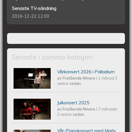
Senaste TV-sändning
2016-12-22 12:00
Senaste i samma kategori
Vårkonsert 2026 i Palladium
Piano Marly Azevedo Andersson
av
Fristående filmare
/
1 månad 3
veckor
sedan
Vårkonsert PALLADIUM 2026 06 10
Julkonsert 2025
Piano Marly Azevedo Andersson
av
Fristående filmare
/
7 månader
2 veckor
sedan
Julkonsert PALLADIUM 251206
Vår-Pianokonsert med Marly