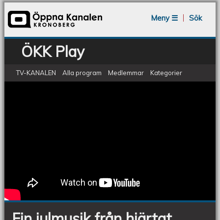
Jump to navigation
Meny ☰
Sök
ÖKK Play
TV-KANALEN
Alla program
Medlemmar
Kategorier
Piano Marly Azevedo Andersson Jul
Fin
julmusik
Pärlor Potpurri 110
från
hjärtat
Fin julmusik från hjärtat