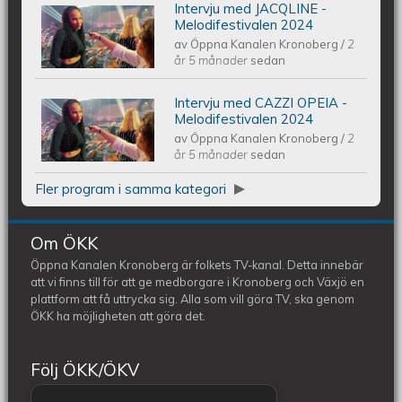
240608
Intervju med JACQLINE -
Intervju med JACQLINE -
Melodifestivalen 2024
av
Öppna Kanalen Kronoberg
/
2
Melodifestivalen 2024
år 5 månader
sedan
Intervju med CAZZI OPEIA -
Intervju med CAZZI OPEIA -
Melodifestivalen 2024
av
Öppna Kanalen Kronoberg
/
2
Melodifestivalen 2024
år 5 månader
sedan
Fler program i samma kategori
Om ÖKK
Öppna Kanalen Kronoberg är folkets TV-kanal. Detta innebär
att vi finns till för att ge medborgare i Kronoberg och Växjö en
plattform att få uttrycka sig. Alla som vill göra TV, ska genom
ÖKK ha möjligheten att göra det.
Följ ÖKK/ÖKV