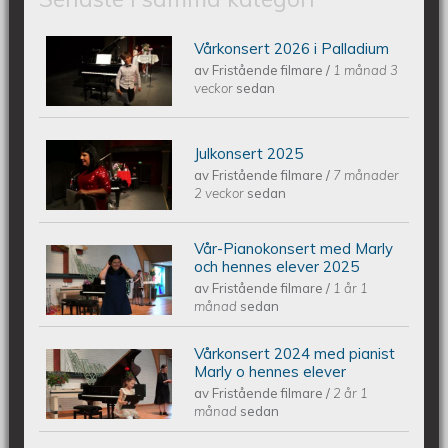
Vårkonsert 2026 i Palladium
Piano Marly Azevedo Andersson
av
Fristående filmare
/
1 månad 3
veckor
sedan
Vårkonsert PALLADIUM 2026 06 10
Julkonsert 2025
Piano Marly Azevedo Andersson
av
Fristående filmare
/
7 månader
2 veckor
sedan
Julkonsert PALLADIUM 251206
Vår-Pianokonsert med Marly
Piano Marly Azevedo Andersson
och hennes elever 2025
av
Fristående filmare
/
1 år 1
Vårkonsert EQUMkyrkan 250607
månad
sedan
Vårkonsert 2024 med pianist
Piano Marly Azevedo Andersson
Marly o hennes elever
av
Fristående filmare
/
2 år 1
Vårkonsert EQUMENIAkyrkan
månad
sedan